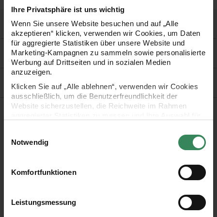
Ihre Privatsphäre ist uns wichtig
Hilfe & Service
Wenn Sie unsere Website besuchen und auf „Alle
akzeptieren“ klicken, verwenden wir Cookies, um Daten
für aggregierte Statistiken über unsere Website und
Rechtliches
Marketing-Kampagnen zu sammeln sowie personalisierte
Werbung auf Drittseiten und in sozialen Medien
anzuzeigen.
Vertrag widerrufen
Klicken Sie auf „Alle ablehnen“, verwenden wir Cookies
ausschließlich, um die Benutzerfreundlichkeit der
Website sicherzustellen, die Reichweite im Rahmen
Versand- & Zahlungsmethoden
aggregierter Statistiken zu messen und Ihre Auswahl für
zukünftige Besuche zu speichern.
Einwilligungsauswahl
Wir verschicken mit
Ihre Einwilligung ist freiwillig und kann jederzeit über den
Notwendig
Link „Cookie-Einstellungen“ im Fußbereich der Seite
widerrufen werden. Weitere Informationen zu den
verwendeten Technologien und den Empfängern der
Komfortfunktionen
Daten finden Sie in unserer Datenschutzerklärung.
Zahlungsmethoden
Impressum
Datenschutz
Vertrag widerrufen
Leistungsmessung