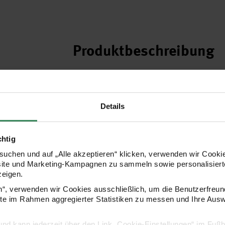
Produktbeschreibung
Mit Step-by-Step-Projekten und praktische
einfach räumlich zeichnen lernt. Das Buch ve
Details
auf eine Reihe häufiger Fehler hin. Ebenso g
chtig
Gebäude, Landschaften und Menschen r
uchen und auf „Alle akzeptieren“ klicken, verwenden wir Cookie
112 Seiten im Softcover
site und Marketing-Kampagnen zu sammeln sowie personalisierte
Format: 21,6 x 28 cm
zeigen.
Herausgeber: Christophorus Verlag
en“, verwenden wir Cookies ausschließlich, um die Benutzerfreun
ite im Rahmen aggregierter Statistiken zu messen und Ihre Aus
Hersteller
lig und kann jederzeit über den Link „Cookie-Einstellungen“ im Fuß