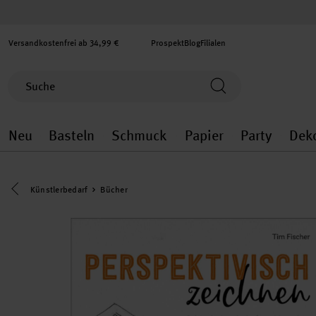
Versandkostenfrei ab 34,99 €
Prospekt
Blog
Filialen
Neu
Basteln
Schmuck
Papier
Party
Dek
Neu general.openMenu
Basteln general.openMenu
Schmuck general.ope
Papier gener
Party
Eine Kategorie zurück navigieren
Künstlerbedarf
Bücher