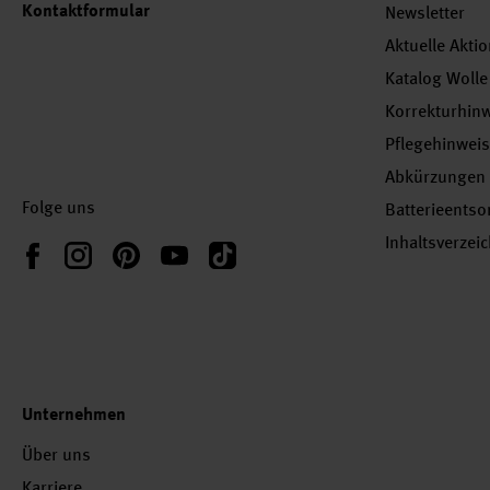
Kontaktformular
Newsletter
Aktuelle Akti
Katalog Wolle
Korrekturhin
Pflegehinwei
Abkürzungen
Folge uns
Batterieents
Inhaltsverzei
Instagram
Pinterest
YouTube
TikTok
Facebook
Unternehmen
Über uns
Karriere