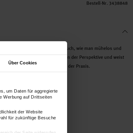
Bestell-Nr.
3438848
n Übungen lernen Sie in diesem Buch, wie man mühelos und
rmittelt die wichtigsten Prinzipien der Perspektive und weist
Über Cookies
ibt der Autor wertvolle Tipps aus der Praxis.
äumlich darstellen
s, um Daten für aggregierte
 Werbung auf Drittseiten
dlichkeit der Website
wahl für zukünftige Besuche
bereich der Seite widerrufen