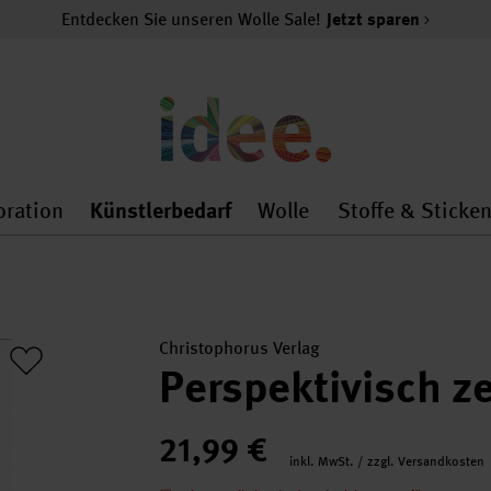
Entdecken Sie unseren Wolle Sale!
Jetzt sparen
oration
Künstlerbedarf
Wolle
Stoffe & Sticke
nMenu
al.openMenu
 general.openMenu
Dekoration general.openMenu
Künstlerbedarf general.
Wolle general.o
Christophorus Verlag
Perspektivisch z
21,99 €
inkl. MwSt. / zzgl. Versandkosten