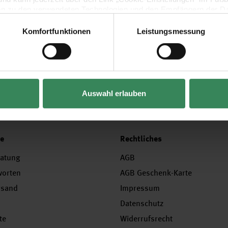
en zu den verwendeten Technologien und den Empfängern der Dat
Komfortfunktionen
Leistungsmessung
Vertrag widerrufen
Auswahl erlauben
ce
Rechtliches
ratung
AGB
worten
AGB Geschenk-Karte
rsand
Impressum
Datenschutz
te
Widerrufsrecht