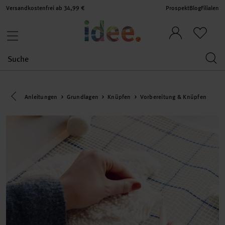
Versandkostenfrei ab 34,99 €
Prospekt
Blog
Filialen
Eine Kategorie zurück navigieren
Anleitungen
Grundlagen
Knüpfen
Vorbereitung & Knüpfen