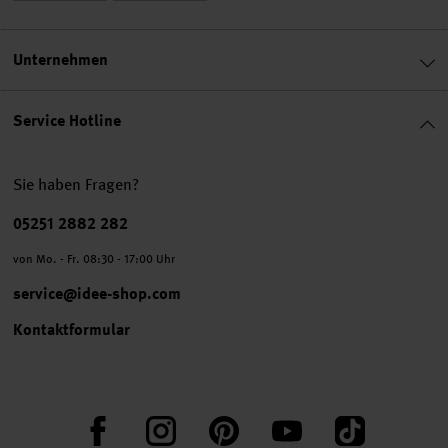
Unternehmen
Service Hotline
Sie haben Fragen?
Telefonnummer
05251 2882 282
von Mo. - Fr. 08:30 - 17:00 Uhr
service@idee-shop.com
Kontaktformular
Facebook
Instagram
Pinterest
YouTube
TikTok