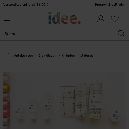
Versandkostenfrei ab 34,99 €
Prospekt
Blog
Filialen
Eine Kategorie zurück navigieren
Anleitungen
Grundlagen
Knüpfen
Material