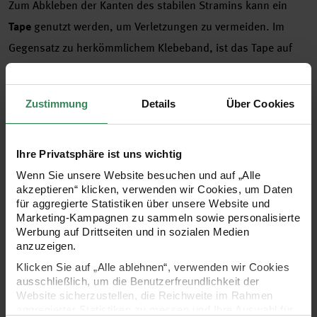
Zum Abkleben der Kanten des stabilen Stramins kann ein
Tape
genutzt werden, um Verletzungen zu vermeiden. Im
Gegensatz zu herkömmlichem Klebeband, ist das Tape auf
das Material ausgelegt und haftet optimal.
Zustimmung
Details
Über Cookies
Ihre Privatsphäre ist uns wichtig
Wenn Sie unsere Website besuchen und auf „Alle
akzeptieren“ klicken, verwenden wir Cookies, um Daten
für aggregierte Statistiken über unsere Website und
Marketing-Kampagnen zu sammeln sowie personalisierte
Werbung auf Drittseiten und in sozialen Medien
anzuzeigen.
Klicken Sie auf „Alle ablehnen“, verwenden wir Cookies
ausschließlich, um die Benutzerfreundlichkeit der
Knüpfhaken und Knüpfwolle
Website sicherzustellen, die Reichweite im Rahmen
aggregierter Statistiken zu messen und Ihre Auswahl für
Der
Knüpfhaken
ist das entscheidende Werkzeug für die