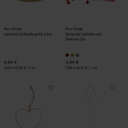
Hersteller:
Hersteller:
Rico Design
Rico Design
Lametta Girlande gold 3,5m
Girlande Lametta mit
Sternen 7m
9,99 €
3,99 €
Inhalt:
Inhalt:
3,50 m
(2,85 € / 1 m)
7,00 m
(0,57 € / 1 m)
Metallhänger Herz
Metallpicker Tannenbaum 33,5