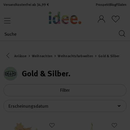
Versandkostenfrei ab 34,99 €
Prospekt
Blog
Filialen
Eine Kategorie zurück navigieren
Anlässe
Weihnachten
Weihnachtsfarbwelten
Gold & Silber
Gold & Silber
Filter
Sortierung
Holzstreu Sternschnuppe Gold
Glaskugel Baumschmuck mit Ta