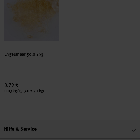
Engelshaar gold 25g
3,79 €
Inhalt:
0,03 kg
(151,60 € / 1 kg)
Hilfe & Service