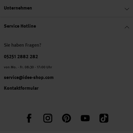
Unternehmen
Service Hotline
Sie haben Fragen?
Telefonnummer
05251 2882 282
von Mo. - Fr. 08:30 - 17:00 Uhr
service@idee-shop.com
Kontaktformular
Facebook
Instagram
Pinterest
YouTube
TikTok