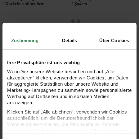
Glöckchen silber 8cm
2,5x4cm
5,79 €
3,49 €
Zustimmung
Details
Über Cookies
Hänger Zapfen aus Polyresin 3x8,5cm
Hänger Stern mit Glitter silber
Ihre Privatsphäre ist uns wichtig
Wenn Sie unsere Website besuchen und auf „Alle
akzeptieren“ klicken, verwenden wir Cookies, um Daten
für aggregierte Statistiken über unsere Website und
Marketing-Kampagnen zu sammeln sowie personalisierte
Werbung auf Drittseiten und in sozialen Medien
anzuzeigen.
Hersteller:
Hersteller:
Rico Design
Rico Design
Klicken Sie auf „Alle ablehnen“, verwenden wir Cookies
Hänger Zapfen aus Polyresin
Hänger Stern mit Glitter
ausschließlich, um die Benutzerfreundlichkeit der
3x8,5cm
silber
Website sicherzustellen, die Reichweite im Rahmen
aggregierter Statistiken zu messen und Ihre Auswahl für
zukünftige Besuche zu speichern.
2 Größen