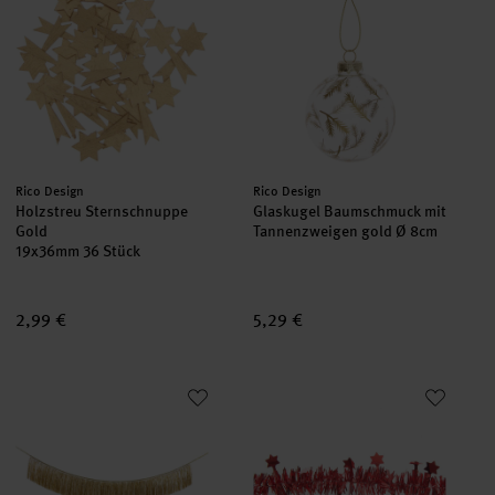
Hersteller:
Hersteller:
Rico Design
Rico Design
Holzstreu Sternschnuppe
Glaskugel Baumschmuck mit
Gold
Tannenzweigen gold Ø 8cm
19x36mm 36 Stück
2,99 €
5,29 €
Lametta Girlande gold 3,5m
Girlande Lametta mit Sternen 7