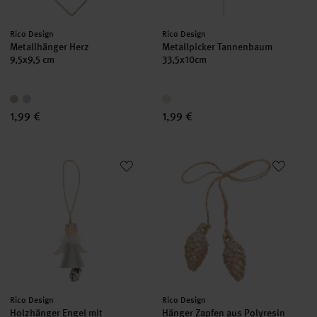
Hersteller:
Hersteller:
Rico Design
Rico Design
Metallhänger Herz
Metallpicker Tannenbaum
9,5x9,5 cm
33,5x10cm
1,99 €
1,99 €
Holzhänger Engel mit Glöckchen silber 8cm
Hänger Zapfen aus Polyresin 2
Hersteller:
Hersteller:
Rico Design
Rico Design
Holzhänger Engel mit
Hänger Zapfen aus Polyresin