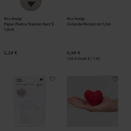
Hersteller:
Hersteller:
Rico Design
Rico Design
Paper Poetry Stanzer Herz S
Girlande Herzen rot 1,5m
1,6cm
5,29 €
6,99 €
Inhalt:
1,50 m
(4,66 € / 1 m)
Paper Poetry Stickkarton Herzen 20,5x12,5cm 8 Stück
Häkelanleitung Ricorumi-Herz