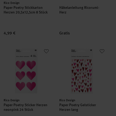
Hersteller:
Rico Design
Paper Poetry Stickkarton
Häkelanleitung Ricorumi-
Herzen 20,5x12,5cm 8 Stück
Herz
4,99 €
Gratis
Paper Poetry Sticker Herzen neonpink 24 Stück
Paper Poetry Gelsticker Herzen 
Hersteller:
Hersteller:
Rico Design
Rico Design
Paper Poetry Sticker Herzen
Paper Poetry Gelsticker
neonpink 24 Stück
Herzen lang