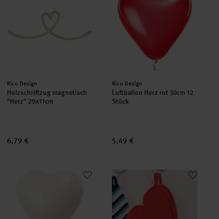
Hersteller:
Hersteller:
Rico Design
Rico Design
Holzschriftzug magnetisch
Luftballon Herz rot 30cm 12
"Herz" 29x11cm
Stück
6,79 €
5,49 €
Luftballon Herz weiß 30cm 12 Stück
Häkelanleitung Herztopflappen 