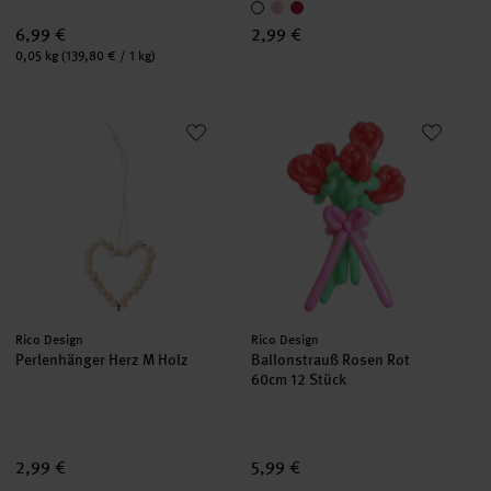
6,99 €
2,99 €
Inhalt:
0,05 kg
(139,80 € / 1 kg)
Perlenhänger Herz M Holz
Ballonstrauß Rosen Rot
Hersteller:
Hersteller:
Rico Design
Rico Design
Perlenhänger Herz M Holz
Ballonstrauß Rosen Rot
60cm 12 Stück
2,99 €
5,99 €