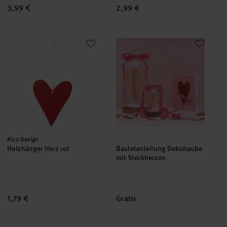
3,99 €
2,99 €
Holzhänger Herz rot
Bastelanleitung Dekohaube mit
Hersteller:
Rico Design
Holzhänger Herz rot
Bastelanleitung Dekohaube
mit Steckherzen
1,79 €
Gratis