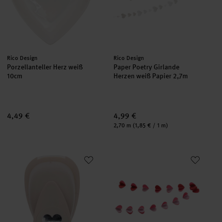
Hersteller:
Hersteller:
Rico Design
Rico Design
Porzellanteller Herz weiß
Paper Poetry Girlande
10cm
Herzen weiß Papier 2,7m
4,49 €
4,99 €
Inhalt:
2,70 m
(1,85 € / 1 m)
Paper Poetry Stanzer Herz S 1,6cm
Girlande Herzen rot 1,5m