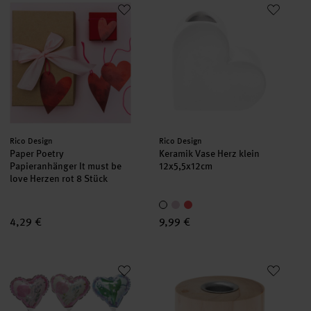
Paper Poetry Papieranhänger It must be love Herzen rot 8 Stüc
Keramik Vase Herz klein 12x5,5
Hersteller:
Hersteller:
Rico Design
Rico Design
Paper Poetry
Keramik Vase Herz klein
Papieranhänger It must be
12x5,5x12cm
love Herzen rot 8 Stück
4,29 €
9,99 €
Mini-Folienballon Set Herzen mit Blumen
Holz-Kerzenhalter Natur