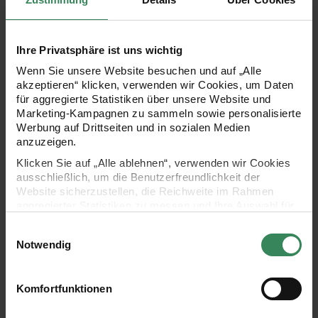
Holzstreu Herz offen 24 Stück
Holz-Dekotabletts Herz
Ihre Privatsphäre ist uns wichtig
Wenn Sie unsere Website besuchen und auf „Alle
akzeptieren“ klicken, verwenden wir Cookies, um Daten
für aggregierte Statistiken über unsere Website und
Marketing-Kampagnen zu sammeln sowie personalisierte
Werbung auf Drittseiten und in sozialen Medien
anzuzeigen.
Klicken Sie auf „Alle ablehnen“, verwenden wir Cookies
ausschließlich, um die Benutzerfreundlichkeit der
Hersteller:
Hersteller:
Rico Design
Rico Design
Website sicherzustellen, die Reichweite im Rahmen
Holzstreu Herz offen 24
Holz-Dekotabletts Herz
aggregierter Statistiken zu messen und Ihre Auswahl für
Stück
2-teilig
zukünftige Besuche zu speichern.
Einwilligungsauswahl
Ihre Einwilligung ist freiwillig und kann jederzeit über den
Notwendig
+ 2
Link „Cookie-Einstellungen“ im Fußbereich der Seite
2,79 €
13,99 €
widerrufen werden. Weitere Informationen zu den
verwendeten Technologien und den Empfängern der
Komfortfunktionen
Daten finden Sie in unserer Datenschutzerklärung.
Keramik Vase Herz groß 16x6x16cm
Nähanleitung Herzkissen