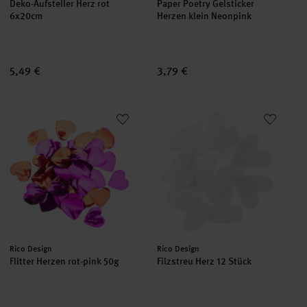
Deko-Aufsteller Herz rot
Paper Poetry Gelsticker
6x20cm
Herzen klein Neonpink
5,49 €
3,79 €
Flitter Herzen rot-pink 50g
Filzstreu Herz 12 Stück
Hersteller:
Hersteller:
Rico Design
Rico Design
Flitter Herzen rot-pink 50g
Filzstreu Herz 12 Stück