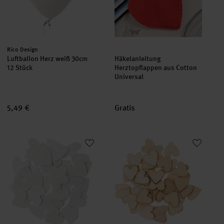
Hersteller:
Rico Design
Luftballon Herz weiß 30cm
Häkelanleitung
12 Stück
Herztopflappen aus Cotton
Universal
5,49 €
Gratis
Holzstreu Herz 48 Stück
Holzstreu Herz groß natur 48 S