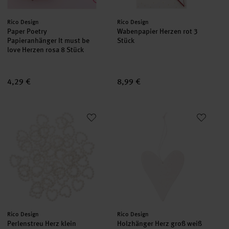
Hersteller:
Hersteller:
Rico Design
Rico Design
Paper Poetry
Wabenpapier Herzen rot 3
Papieranhänger It must be
Stück
love Herzen rosa 8 Stück
4,29 €
8,99 €
Perlenstreu Herz klein perlmutt 50 Stück
Holzhänger Herz groß weiß
Hersteller:
Hersteller:
Rico Design
Rico Design
Perlenstreu Herz klein
Holzhänger Herz groß weiß