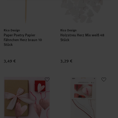
Hersteller:
Hersteller:
Rico Design
Rico Design
Paper Poetry Papier
Holzstreu Herz Mix weiß 48
Fähnchen Herz braun 10
Stück
Stück
3,49 €
3,29 €
Paper Poetry Papieranhänger It must be love Herzen rosa 8 St
Wabenpapier Herzen rot 3 Stüc