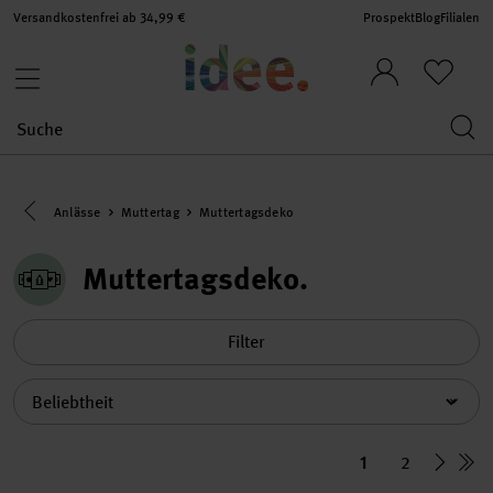
Versandkostenfrei ab 34,99 €
Prospekt
Blog
Filialen
Eine Kategorie zurück navigieren
Anlässe
Muttertag
Muttertagsdeko
Muttertagsdeko
Filter
Sortierung
1
2