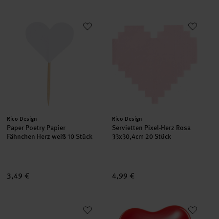
Paper Poetry Papier Fähnchen Herz weiß 10 Stück
Servietten Pixel-Herz Rosa
Hersteller:
Hersteller:
Rico Design
Rico Design
Paper Poetry Papier
Servietten Pixel-Herz Rosa
Fähnchen Herz weiß 10 Stück
33x30,4cm 20 Stück
3,49 €
4,99 €
Holzschriftzug magnetisch "Herz" 29x11cm
Luftballon Herz rot 30cm 12 Stü