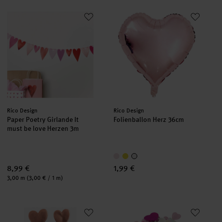
Paper Poetry Girlande It must be love Herzen 3m
Folienballon Herz 36cm
Hersteller:
Hersteller:
Rico Design
Rico Design
Paper Poetry Girlande It
Folienballon Herz 36cm
must be love Herzen 3m
8,99 €
1,99 €
Inhalt:
3,00 m
(3,00 € / 1 m)
Paper Poetry Sticker Herzen 4 Blatt
Konfetti Mix Herz 20g