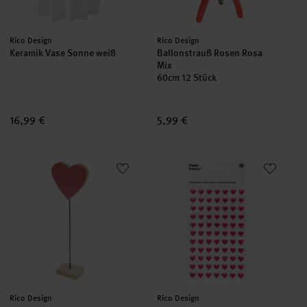
Hersteller:
Hersteller:
Rico Design
Rico Design
Keramik Vase Sonne weiß
Ballonstrauß Rosen Rosa
Mix
60cm 12 Stück
16,99 €
5,99 €
Deko-Aufsteller Herz rot 6x20cm
Paper Poetry Gelsticker Herzen
Hersteller:
Hersteller:
Rico Design
Rico Design