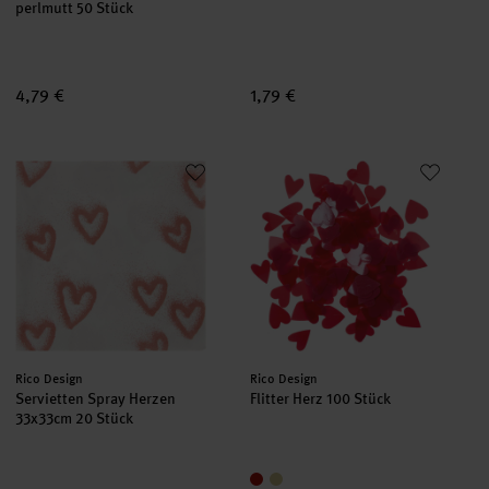
perlmutt 50 Stück
4,79 €
1,79 €
Servietten Spray Herzen 33x33cm 20 Stück
Flitter Herz 100 Stück
Hersteller:
Hersteller:
Rico Design
Rico Design
Servietten Spray Herzen
Flitter Herz 100 Stück
33x33cm 20 Stück