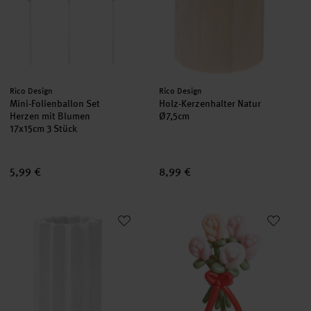
Hersteller:
Hersteller:
Rico Design
Rico Design
Mini-Folienballon Set
Holz-Kerzenhalter Natur
Herzen mit Blumen
Ø7,5cm
17x15cm 3 Stück
5,99 €
8,99 €
Keramik Vase Sonne weiß
Ballonstrauß Rosen Rosa Mix