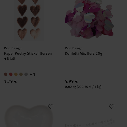
Hersteller:
Hersteller:
Rico Design
Rico Design
Paper Poetry Sticker Herzen
Konfetti Mix Herz 20g
4 Blatt
+ 1
3,79 €
5,99 €
Inhalt:
0,02 kg
(299,50 € / 1 kg)
Porzellanteller Herz weiß 10cm
Paper Poetry Girlande Herzen w