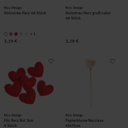
Hersteller:
Hersteller:
Rico Design
Rico Design
Holzstreu Herz 48 Stück
Holzstreu Herz groß natur
48 Stück
+ 1
3,29 €
3,29 €
Filz Herz Rot 3cm
Papierblume Narzisse
Hersteller:
Hersteller:
Rico Design
Rico Design
Filz Herz Rot 3cm
Papierblume Narzisse
6 Stück
45x15cm