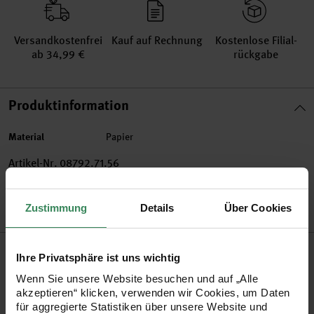
Versand­kosten­frei
Kauf auf Rechnung
Kosten­lose Filial­
ab 34,99 €
rückgabe
Produktinformation
Material
Papier
Artikel-Nr.
08792.71.56
Bestell-Nr.
3230336
Zustimmung
Details
Über Cookies
Produktbeschreibung
Ihre Privatsphäre ist uns wichtig
Wenn Sie unsere Website besuchen und auf „Alle
Mit den Papier-Stickern verschönern Sie Ihre gebastelten
akzeptieren“ klicken, verwenden wir Cookies, um Daten
Karten, bemalten Fotorahmen oder Geschenkschachteln. Die
für aggregierte Statistiken über unsere Website und