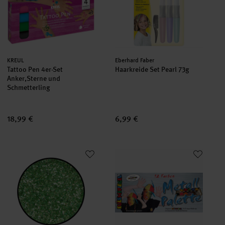
Hersteller:
Hersteller:
KREUL
Eberhard Faber
Tattoo Pen 4er-Set
Haarkreide Set Pearl 73g
Anker,Sterne und
Schmetterling
18,99 €
6,99 €
Glitzer 6g
Schminkfarben 12er Set