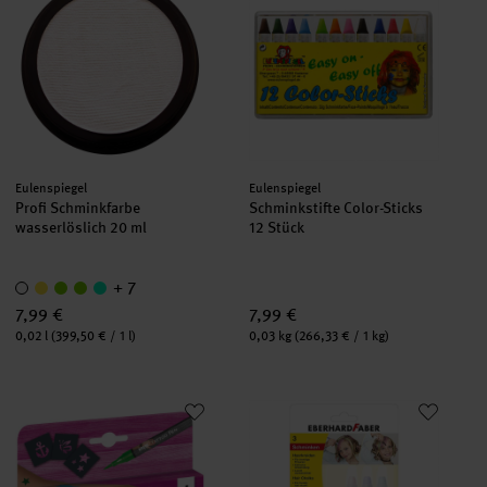
Hersteller:
Hersteller:
Eulenspiegel
Eulenspiegel
Profi Schminkfarbe
Schminkstifte Color-Sticks
wasserlöslich 20 ml
12 Stück
+ 7
7,99 €
7,99 €
Inhalt:
Inhalt:
0,02 l
(399,50 € / 1 l)
0,03 kg
(266,33 € / 1 kg)
Tattoo Pen 4er-Set Anker,Sterne und Schmetterling
Haarkreide Set Pearl 73g