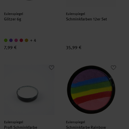
Hersteller:
Hersteller:
Eulenspiegel
Eulenspiegel
Glitzer 6g
Schminkfarben 12er Set
+ 4
7,99 €
35,99 €
Profi Schminkfarbe wasserlöslich 3,5 ml
Schminkfarbe Rainbow Magic
Hersteller:
Hersteller:
Eulenspiegel
Eulenspiegel
Profi Schminkfarbe
Schminkfarbe Rainbow