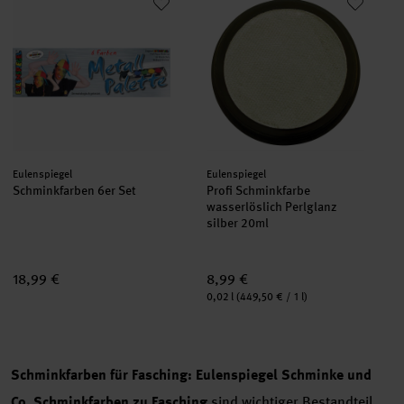
Hersteller:
Hersteller:
Eulenspiegel
Eulenspiegel
Schminkfarben 6er Set
Profi Schminkfarbe
wasserlöslich Perlglanz
silber 20ml
18,99 €
8,99 €
Inhalt:
0,02 l
(449,50 € / 1 l)
Schminkfarben für Fasching: Eulenspiegel Schminke und
Co.
Schminkfarben zu Fasching
sind wichtiger Bestandteil