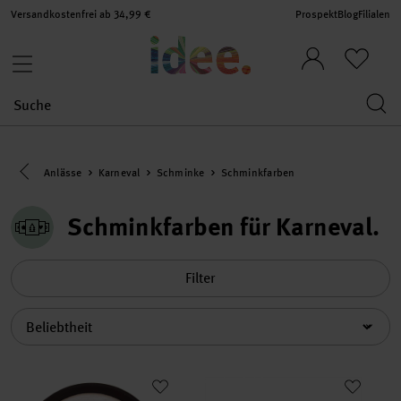
Versandkostenfrei ab 34,99 €
Prospekt
Blog
Filialen
Eine Kategorie zurück navigieren
Anlässe
Karneval
Schminke
Schminkfarben
Schminkfarben für Karneval
Filter
Sortierung
Profi Schminkfarbe wasserlöslich 20 ml
Schminkstifte Color-Sticks 12 St