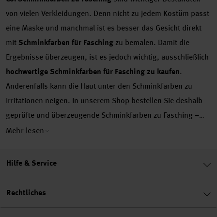
von vielen Verkleidungen. Denn nicht zu jedem Kostüm passt
eine Maske und manchmal ist es besser das Gesicht direkt
mit
Schminkfarben für Fasching
zu bemalen. Damit die
Ergebnisse überzeugen, ist es jedoch wichtig, ausschließlich
hochwertige Schminkfarben für Fasching zu kaufen
.
Anderenfalls kann die Haut unter den Schminkfarben zu
Irritationen neigen. In unserem Shop bestellen Sie deshalb
geprüfte und überzeugende Schminkfarben zu Fasching –
darunter auch die beliebte
Eulenspiegel Schminke
.
Mehr lesen
Schminkfarben für Karneval: Warum sind Schminkfarben zu
Fasching so beliebt?
Unabhängig davon, ob Sie selbst ein
Hilfe & Service
Faschingskostüm
basteln oder eine fertige
Karnevalsverkleidung kaufen – so richtig perfekt wird die
Rechtliches
Maskerade nur mit dem passenden Make-up. Selbst wer sich
im normalen Alltag für gewöhnlich nicht schminkt, lässt es zu