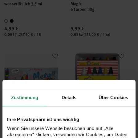
wasserlöslich 3,5 ml
Magic
6 Farben 30g
4,99 €
9,99 €
Inhalt:
Inhalt:
0,00 l
(1.247,50 € / 1 l)
0,03 kg
(333,00 € / 1 kg)
Schminkfarben 24er Set
Schminkstifte Color-Sticks Conn
Zustimmung
Details
Über Cookies
Hersteller:
Hersteller:
Eulenspiegel
Eulenspiegel
Ihre Privatsphäre ist uns wichtig
Schminkfarben 24er Set
Schminkstifte Color-Sticks
Conni 6 Stück
Wenn Sie unsere Website besuchen und auf „Alle
akzeptieren“ klicken, verwenden wir Cookies, um Daten