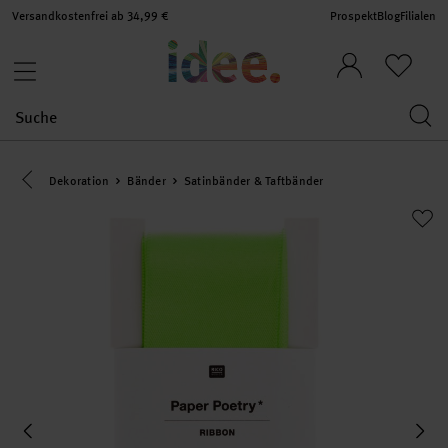
Versandkostenfrei ab 34,99 €
Prospekt
Blog
Filialen
Eine Kategorie zurück navigieren
Dekoration
Bänder
Satinbänder & Taftbänder