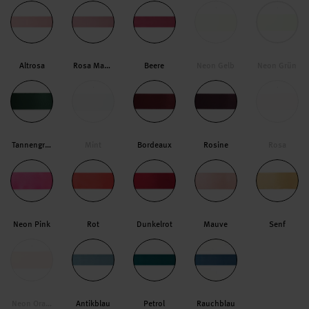
Altrosa
Rosa Mauve
Beere
Neon Gelb
Neon Grün
Tannengrün
Mint
Bordeaux
Rosine
Rosa
Neon Pink
Rot
Dunkelrot
Mauve
Senf
Neon Orange
Antikblau
Petrol
Rauchblau