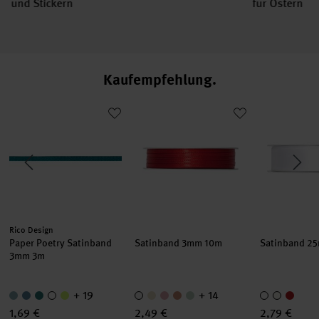
und Stickern
für Ostern
@machsscho
Kaufempfehlung
k
Paper Poetry Satinband 3mm 3m
Satinband 3mm 10m
Satinband 
Hersteller:
Rico Design
Paper Poetry Satinband
Satinband 3mm 10m
Satinband 2
3mm 3m
+ 19
+ 14
1,69 €
2,49 €
2,79 €