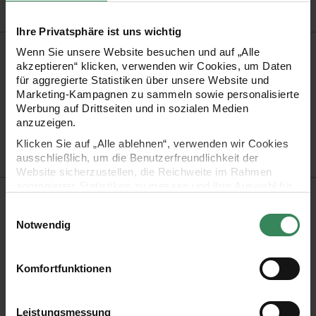
Ihre Privatsphäre ist uns wichtig
Produktinformation
Wenn Sie unsere Website besuchen und auf „Alle
akzeptieren“ klicken, verwenden wir Cookies, um Daten
Material
für aggregierte Statistiken über unsere Website und
100% Polyester
Marketing-Kampagnen zu sammeln sowie personalisierte
Artikel-Nr.
99001.91.42
Werbung auf Drittseiten und in sozialen Medien
anzuzeigen.
Bestell-Nr.
3289570
Klicken Sie auf „Alle ablehnen“, verwenden wir Cookies
ausschließlich, um die Benutzerfreundlichkeit der
Website sicherzustellen, die Reichweite im Rahmen
aggregierter Statistiken zu messen und Ihre Auswahl für
Produktbeschreibung
zukünftige Besuche zu speichern.
Einwilligungsauswahl
Ihre Einwilligung ist freiwillig und kann jederzeit über den
Notwendig
Setzen Sie Akzente! Als i-Tüpfelchen für Ihr Geschenk bietet
Link „Cookie-Einstellungen“ im Fußbereich der Seite
sich ein edles Dekoband aus Satin an. Dieses zeichnet sich
widerrufen werden. Weitere Informationen zu den
verwendeten Technologien und den Empfängern der
Komfortfunktionen
durch seine glatte und glänzende Oberflächenstruktur aus.
Daten finden Sie in unserer Datenschutzerklärung.
Impressum
Datenschutz
Vertrag widerrufen
Leistungsmessung
Material: 100% Polyester