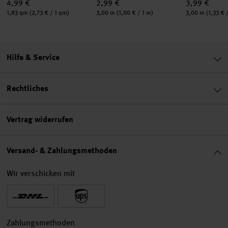
4,99 €
2,99 €
3,99 €
Inhalt:
Inhalt:
Inhalt:
1,83 qm
(2,73 € / 1 qm)
3,00 m
(1,00 € / 1 m)
3,00 m
(1,33 € 
Hilfe & Service
Rechtliches
Vertrag widerrufen
Versand- & Zahlungsmethoden
Wir verschicken mit
Zahlungsmethoden