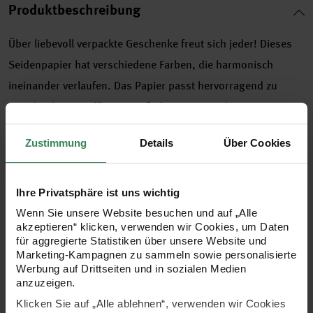
Produktbeschreibung
Über liebevoll verpackte Geschenke freut sich jeder! Dieses
Seidenpapier hat verschiedene Farben, die harmonisch
ineinander verlaufen. Das Papier passt hervorragend zu
verschiedenen Anlässen. Einfach ein passendes
Geschenkband aus den abgedruckten Farben wählen, eine
Zustimmung
Details
Über Cookies
Schleife daraus binden und schon ist Ihr Geschenk
besonders hübsch verpackt. Eignet sich sonst auch perfekt
als Füllmaterial von Geschenktüten oder -schachteln.
Ihre Privatsphäre ist uns wichtig
Wenn Sie unsere Website besuchen und auf „Alle
akzeptieren“ klicken, verwenden wir Cookies, um Daten
für aggregierte Statistiken über unsere Website und
- Seidenpapier mit Farbverlauf
Marketing-Kampagnen zu sammeln sowie personalisierte
Werbung auf Drittseiten und in sozialen Medien
anzuzeigen.
- Größe: 50cmx3,5m
Klicken Sie auf „Alle ablehnen“, verwenden wir Cookies