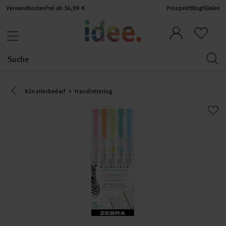
Versandkostenfrei ab 34,99 €
Prospekt
Blog
Filialen
Eine Kategorie zurück navigieren
Künstlerbedarf
Handlettering