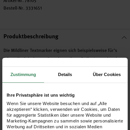
Artikel-Nr.
78105
Bestell-Nr.
3331651
Produktbeschreibung
Die Mildliner Textmarker eignen sich beispielsweise für’s
Büro, die Schule, zur Gestaltung Ihres Bullet Journals oder
Kalenders und auch für Handletterings. Die Marker haben
Zustimmung
Details
Über Cookies
zwei Spitzen: eine Keilspitze und eine feinere Rundspitze. Die
wasserbeständige Tinte ist durchscheinend und macht aus
dem Mildliner den perfekten Textmarker.
Ihre Privatsphäre ist uns wichtig
Wenn Sie unsere Website besuchen und auf „Alle
akzeptieren“ klicken, verwenden wir Cookies, um Daten
Textmarker mit zwei Spitzen: Keilspitze und Rundspitze
für aggregierte Statistiken über unsere Website und
5 Neon-Farben im Set: gelb, orange, rosa, blau, blau-
Marketing-Kampagnen zu sammeln sowie personalisierte
Werbung auf Drittseiten und in sozialen Medien
grün