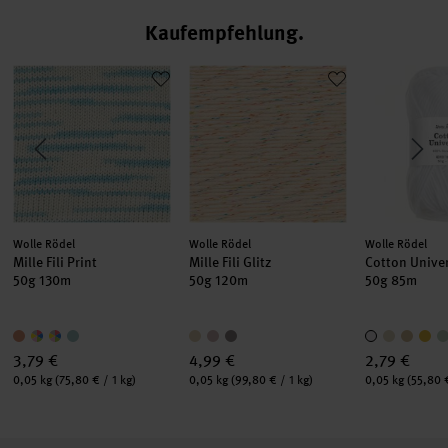
Kaufempfehlung
Mille Fili Print
Mille Fili Glitz
Cotton Univ
Hersteller:
Hersteller:
Hersteller:
Wolle Rödel
Wolle Rödel
Wolle Rödel
Mille Fili Print
Mille Fili Glitz
Cotton Unive
50g 130m
50g 120m
50g 85m
3,79 €
4,99 €
2,79 €
Inhalt:
Inhalt:
Inhalt:
0,05 kg
(75,80 € / 1 kg)
0,05 kg
(99,80 € / 1 kg)
0,05 kg
(55,80 €