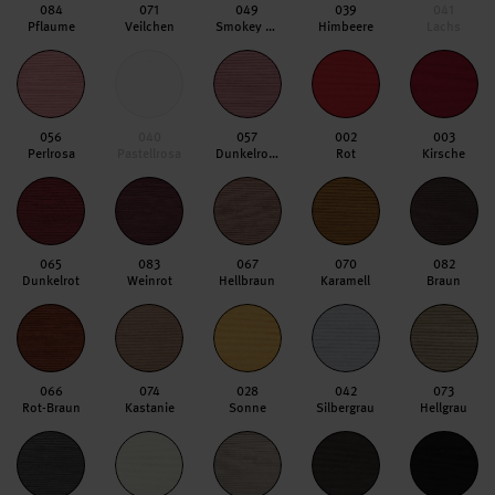
084
071
049
039
041
Pflaume
Veilchen
Smokey Rose
Himbeere
Lachs
056
040
057
002
003
Perlrosa
Pastellrosa
Dunkelrosa
Rot
Kirsche
065
083
067
070
082
Dunkelrot
Weinrot
Hellbraun
Karamell
Braun
066
074
028
042
073
Rot-Braun
Kastanie
Sonne
Silbergrau
Hellgrau