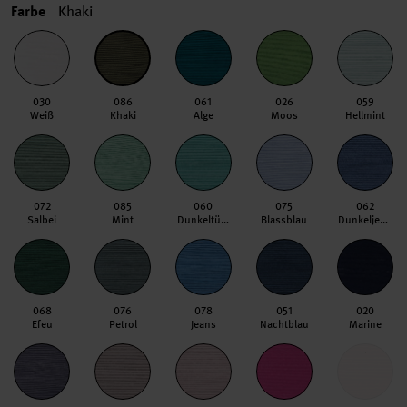
Farbe
Khaki
030
086
061
026
059
Weiß
Khaki
Alge
Moos
Hellmint
072
085
060
075
062
Salbei
Mint
Dunkeltürkis
Blassblau
Dunkeljeans
068
076
078
051
020
Efeu
Petrol
Jeans
Nachtblau
Marine