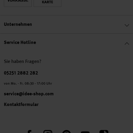
Unternehmen
Service Hotline
Sie haben Fragen?
Telefonnummer
05251 2882 282
von Mo. - Fr. 08:30 - 17:00 Uhr
service@idee-shop.com
Kontaktformular
Facebook
Instagram
Pinterest
YouTube
TikTok