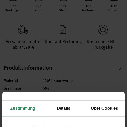
077
027
079
017
032
Dunkelgrau
Natur
Staub
Anthrazit
Schwarz
Versand­kosten­frei
Kauf auf Rechnung
Kosten­lose Filial­
ab 34,99 €
rückgabe
Produktinformation
Material
100% Baumwolle
Grammatur
50g
Lauflänge in m
120
Maschenprobe
22M und 28R = 10x10cm
Zustimmung
Details
Über Cookies
Nadelstärke in mm
3 - 4 mm
Verbrauch
Gr. 38/40 = ca. 500g
Pflegehinweise