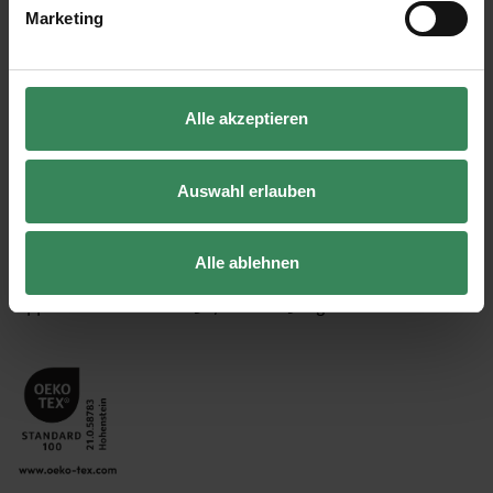
Marketing
•
Zusammensetzung: 100% Baumwolle, mercerisiert und
gasiert
•
Lauflänge: 120 m/50 g
Alle akzeptieren
•
Nadelstärke: 3.0-4.0
•
Maschenprobe: 22 Maschen und 28 Reihen = 10 x 10 cm
Auswahl erlauben
•
Pflege: 30° C Feinwäsche
•
viele schöne Farben zur Auswahl
Alle ablehnen
Tipp! Verbrauch: Größe 38/40 = ca. 500g