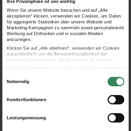
Ihre Privatsphäre ist uns wichtig
Mehr Informationen zu Pflegehinweisen
Wenn Sie unsere Website besuchen und auf „Alle
akzeptieren“ klicken, verwenden wir Cookies, um Daten
für aggregierte Statistiken über unsere Website und
Marketing-Kampagnen zu sammeln sowie personalisierte
Zertifizierung
Werbung auf Drittseiten und in sozialen Medien
anzuzeigen.
Klicken Sie auf „Alle ablehnen“, verwenden wir Cookies
ausschließlich, um die Benutzerfreundlichkeit der
Artikel-Nr.
300000.086
Website sicherzustellen, die Reichweite im Rahmen
Bestell-Nr.
3503126
aggregierter Statistiken zu messen und Ihre Auswahl für
zukünftige Besuche zu speichern.
Einwilligungsauswahl
Ihre Einwilligung ist freiwillig und kann jederzeit über den
Notwendig
Link „Cookie-Einstellungen“ im Fußbereich der Seite
Produktbeschreibung
widerrufen werden. Weitere Informationen zu den
verwendeten Technologien und den Empfängern der
Komfortfunktionen
Daten finden Sie in unserer Datenschutzerklärung.
Mille Fili ist eine hochwertige, mercerisierte edle Baumwolle
Impressum
Datenschutz
Vertrag widerrufen
mit einem brillanten Glanzeffekt. Ideal und unentbehrlich als
Leistungsmessung
Ganzjahresgarn für alle feinen Strick-und Häkelprojekte.