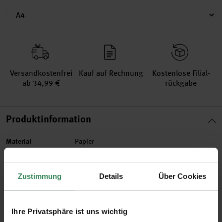
Versand­kosten­frei
Kauf auf Rechnung
Kosten­lose Filial­
ab 34,99 €
rückgabe
Produktinformation
Material
Papier
Größe
A4
Artikel-Nr.
3033754
Zustimmung
Details
Über Cookies
Bestell-Nr.
3271599
Ihre Privatsphäre ist uns wichtig