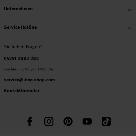
Unternehmen
Service Hotline
Sie haben Fragen?
Telefonnummer
05251 2882 282
von Mo. - Fr. 08:30 - 17:00 Uhr
service@idee-shop.com
Kontaktformular
Facebook
Instagram
Pinterest
YouTube
TikTok