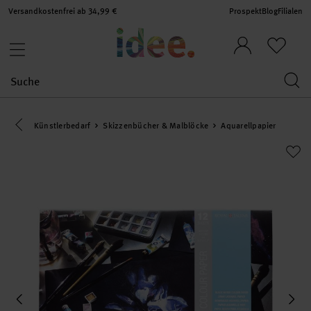
Versandkostenfrei ab 34,99 €
Prospekt
Blog
Filialen
Eine Kategorie zurück navigieren
Künstlerbedarf
Skizzenbücher & Malblöcke
Aquarellpapier