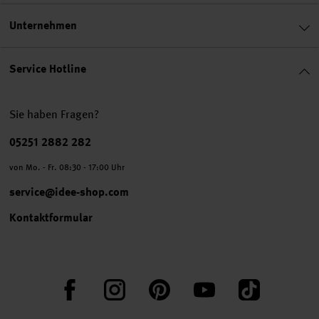
Unternehmen
Service Hotline
Sie haben Fragen?
Telefonnummer
05251 2882 282
von Mo. - Fr. 08:30 - 17:00 Uhr
service@idee-shop.com
Kontaktformular
Facebook
Instagram
Pinterest
YouTube
TikTok