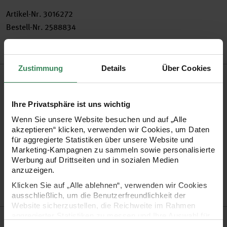
Artikel-Nr.
3016272
Bestell-Nr.
2588834
Zustimmung
Details
Über Cookies
Produktbeschreibung
Realisieren Sie Ihre künstlerischen Phantasien mit dem
Ihre Privatsphäre ist uns wichtig
Tonzeichenpapier, das sich bestens zum Basteln und Malen
Wenn Sie unsere Website besuchen und auf „Alle
akzeptieren“ klicken, verwenden wir Cookies, um Daten
eignet.
für aggregierte Statistiken über unsere Website und
Marketing-Kampagnen zu sammeln sowie personalisierte
Werbung auf Drittseiten und in sozialen Medien
•
das Tonzeichenpapier hat eine Grammatur von 130 g/m²
anzuzeigen.
•
Format 50 x 70 cm
Klicken Sie auf „Alle ablehnen“, verwenden wir Cookies
•
1 Bogen
ausschließlich, um die Benutzerfreundlichkeit der
Website sicherzustellen, die Reichweite im Rahmen
aggregierter Statistiken zu messen und Ihre Auswahl für
Hersteller
zukünftige Besuche zu speichern.