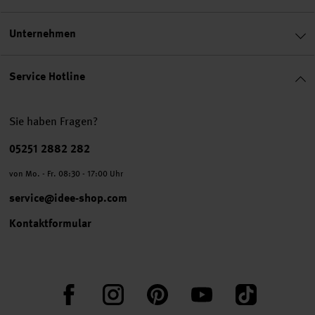
Unternehmen
Service Hotline
Sie haben Fragen?
Telefonnummer
05251 2882 282
von Mo. - Fr. 08:30 - 17:00 Uhr
service@idee-shop.com
Kontaktformular
Facebook
Instagram
Pinterest
YouTube
TikTok