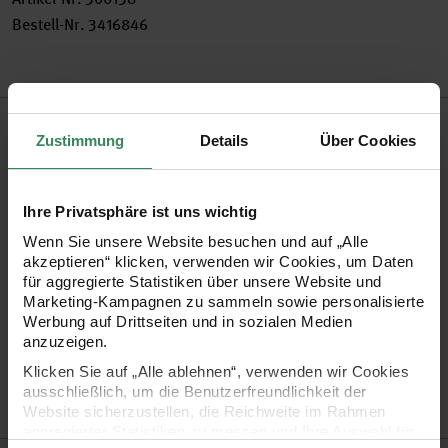
Bestell-Nr.
3416846
Produktbeschreibung
Zustimmung
Details
Über Cookies
Die großen sternförmigen Papiersticker sind ideal zum
Verzieren von Geschenken, Karten, Einladungen und vielem
Ihre Privatsphäre ist uns wichtig
mehr. Sie sind mit Hot Foil bzw. holographischer Folie
Wenn Sie unsere Website besuchen und auf „Alle
versehen und kommen in einer praktischen Spenderbox
akzeptieren“ klicken, verwenden wir Cookies, um Daten
für aggregierte Statistiken über unsere Website und
daher.
Marketing-Kampagnen zu sammeln sowie personalisierte
Werbung auf Drittseiten und in sozialen Medien
anzuzeigen.
Form: Stern
Klicken Sie auf „Alle ablehnen“, verwenden wir Cookies
Inhalt: 120 Stück auf einer Rolle
ausschließlich, um die Benutzerfreundlichkeit der
mit Hot Foil
Website sicherzustellen, die Reichweite im Rahmen
aggregierter Statistiken zu messen und Ihre Auswahl für