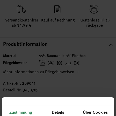
Versand­kosten­frei
Kauf auf Rechnung
Kosten­lose Filial­
ab 34,99 €
rückgabe
Produktinformation
Material
95% Baumwolle, 5% Elasthan
Pflegehinweise
Mehr Informationen zu Pflegehinweisen
Artikel-Nr.
209041
Bestell-Nr.
3450789
Zustimmung
Details
Über Cookies
Produktbeschreibung