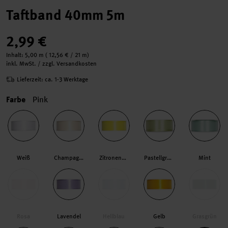
Taftband 40mm 5m
2,99 €
Inhalt:
5,00 m
(
12,56 €
/ 21 m)
inkl. MwSt. / zzgl. Versandkosten
Lieferzeit: ca. 1-3 Werktage
Farbe
Pink
Weiß
Champagner
Zitronengelb
Pastellgrün
Mint
Rosa
Lavendel
Hellblau
Gelb
Grasgrün