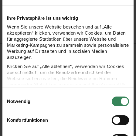
Material
100% Polyester
Artikel-Nr.
3018540
Ihre Privatsphäre ist uns wichtig
Bestell-Nr.
2738093
Wenn Sie unsere Website besuchen und auf „Alle
akzeptieren“ klicken, verwenden wir Cookies, um Daten
für aggregierte Statistiken über unsere Website und
Marketing-Kampagnen zu sammeln sowie personalisierte
Produktbeschreibung
Werbung auf Drittseiten und in sozialen Medien
anzuzeigen.
Verleihen Sie Ihren Geschenken und Dekorationen durch das
Klicken Sie auf „Alle ablehnen“, verwenden wir Cookies
ausschließlich, um die Benutzerfreundlichkeit der
vielseitig verwendbare Taftband eine persönliche Note.
Website sicherzustellen, die Reichweite im Rahmen
aggregierter Statistiken zu messen und Ihre Auswahl für
zukünftige Besuche zu speichern.
•
zum Verpacken von Geschenken oder zum Dekorieren
Einwilligungsauswahl
Ihre Einwilligung ist freiwillig und kann jederzeit über den
Notwendig
•
40 mm breit
Link „Cookie-Einstellungen“ im Fußbereich der Seite
•
Rolle à 5 Meter
widerrufen werden. Weitere Informationen zu den
verwendeten Technologien und den Empfängern der
•
Material: 100% Polyester
Komfortfunktionen
Daten finden Sie in unserer Datenschutzerklärung.
•
viele schöne Farben zur Auswahl
Impressum
Datenschutz
Vertrag widerrufen