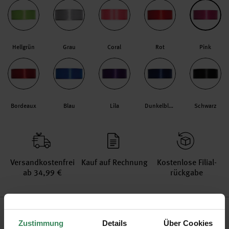
Hellgrün
Grau
Coral
Rot
Pink
Bordeaux
Blau
Lila
Dunkelblau
Schwarz
Versand­kosten­frei
Kauf auf Rechnung
Kosten­lose Filial­
ab 34,99 €
rückgabe
Produktinformation
Zustimmung
Details
Über Cookies