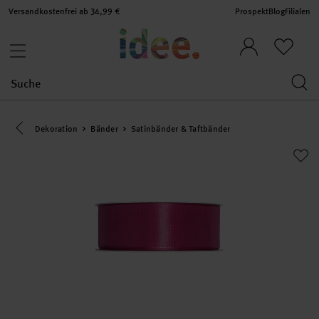
Versandkostenfrei ab 34,99 €
Prospekt
Blog
Filialen
Eine Kategorie zurück navigieren
Dekoration
Bänder
Satinbänder & Taftbänder