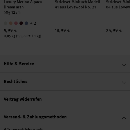
Luxury Merino Alpaca
Strickset Minituch Modell
Strickset Min
Dream aran
41 aus Lovewool No. 21
04 aus Lovew
50g 125m
+ 2
9,99 €
18,99 €
24,99 €
Inhalt:
0,05 kg
(199,80 € / 1 kg)
Hilfe & Service
Rechtliches
Vertrag widerrufen
Versand- & Zahlungsmethoden
Wir verschicken mit