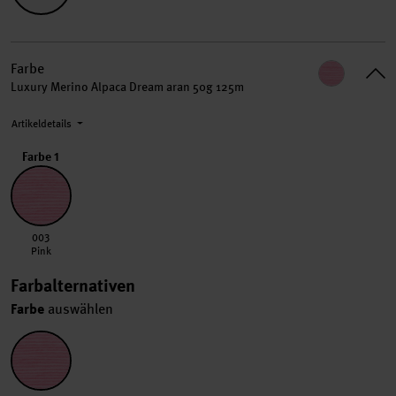
Farbe
Luxury Merino Alpaca Dream aran 50g 125m
Artikeldetails
Farbe 1
003 Pink
003
Pink
Farbalternativen
Farbe
auswählen