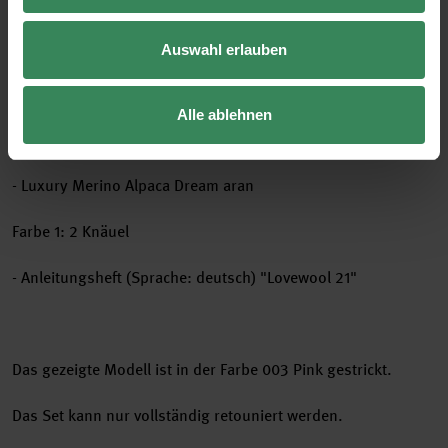
Größe
15 x 140 cm
Auswahl erlauben
Alle ablehnen
Material
- Luxury Merino Alpaca Dream aran
Farbe 1: 2 Knäuel
- Anleitungsheft (Sprache: deutsch) "Lovewool 21"
Das gezeigte Modell ist in der Farbe 003 Pink gestrickt.
Das Set kann nur vollständig retouniert werden.