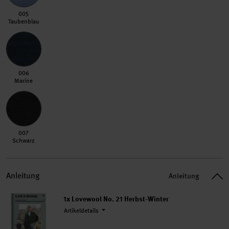
005 Taubenblau
005
Taubenblau
006 Marine
006
Marine
007 Schwarz
007
Schwarz
Anleitung
Anleitung
1x Lovewool No. 21 Herbst-Winter
Artikeldetails