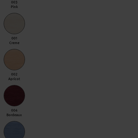
003 Pink
003
Pink
001 Creme
001
Creme
002 Apricot
002
Apricot
004 Bordeaux
004
Bordeaux