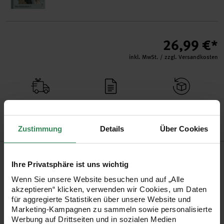
26,99 €*
inkl. MwSt. / zzgl. Versandkosten
Versand­kosten­frei
Kauf auf Rechnung
Kosten­lose Filial­
ab 34,99 €
rückgabe
Zustimmung
Details
Über Cookies
Produktinformation
Ihre Privatsphäre ist uns wichtig
Schwierigkeitsgrad
Anfänger
Wenn Sie unsere Website besuchen und auf „Alle
Nadelstärke in mm
akzeptieren“ klicken, verwenden wir Cookies, um Daten
5 mm
für aggregierte Statistiken über unsere Website und
Pflegehinweise
Marketing-Kampagnen zu sammeln sowie personalisierte
Werbung auf Drittseiten und in sozialen Medien
Mehr Informationen zu Pflegehinweisen