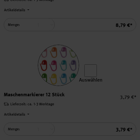
Artikeldetails
Summe
8,79 €*
Menge:
Auswählen
Maschenmarkierer 12 Stück
Maschenmarkierer 12 Stück
Einzelpre
3,79 €*
Lieferzeit: ca. 1-3 Werktage
Artikeldetails
Summe
3,79 €*
Menge: