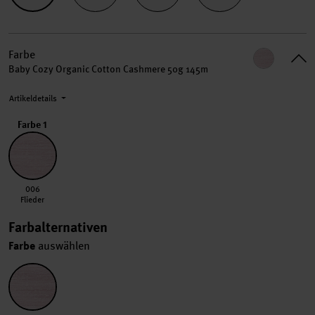
Farbe
Baby Cozy Organic Cotton Cashmere 50g 145m
Artikeldetails
Farbe 1
006 Flieder
006
Flieder
Farbalternativen
Farbe
auswählen