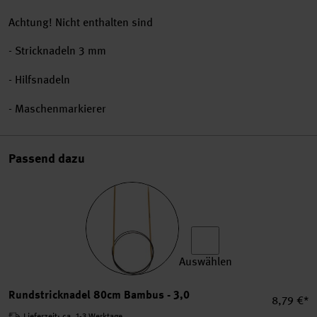
Achtung! Nicht enthalten sind
- Stricknadeln 3 mm
- Hilfsnadeln
- Maschenmarkierer
Passend dazu
Auswählen
Rundstricknadel 80cm Bamb
Rundstricknadel 80cm Bambus - 3,0
Einzelpre
8,79 €*
Lieferzeit: ca. 1-3 Werktage