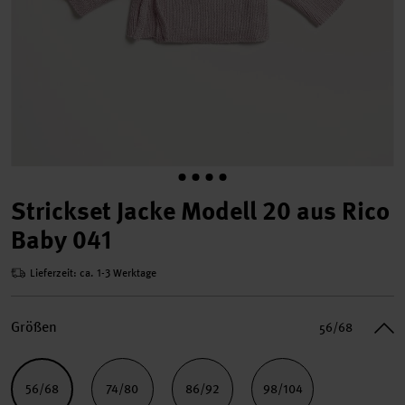
Strickset Jacke Modell 20 aus Rico
Baby 041
Lieferzeit: ca. 1-3 Werktage
Größen
56/68
56/68
74/80
86/92
98/104