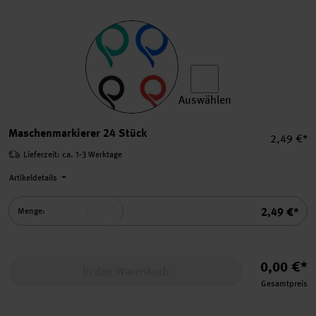
Auswählen
Maschenmarkierer 24 Stück
Maschenmarkierer 24 Stück
Einzelpre
2,49 €*
Lieferzeit: ca. 1-3 Werktage
Artikeldetails
Summe
2,49 €*
Menge:
0,00 €*
In den Warenkorb
Gesamtpreis