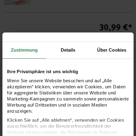
30,99 €*
inkl. MwSt. / zzgl. Versandkosten
Zustimmung
Details
Über Cookies
Versand­kosten­frei
Kauf auf Rechnung
Kosten­lose Filial­
ab 34,99 €
rückgabe
Ihre Privatsphäre ist uns wichtig
Wenn Sie unsere Website besuchen und auf „Alle
akzeptieren“ klicken, verwenden wir Cookies, um Daten
Produktinformation
für aggregierte Statistiken über unsere Website und
Marketing-Kampagnen zu sammeln sowie personalisierte
Werbung auf Drittseiten und in sozialen Medien
Schwierigkeitsgrad
Anfänger
anzuzeigen.
Nadelstärke in mm
3 mm
Klicken Sie auf „Alle ablehnen“, verwenden wir Cookies
Pflegehinweise
ausschließlich, um die Benutzerfreundlichkeit der
Website sicherzustellen, die Reichweite im Rahmen
Mehr Informationen zu Pflegehinweisen