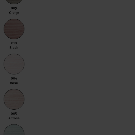
009 Greige
009
Greige
010 Blush
010
Blush
004 Rosa
004
Rosa
005 Altrosa
005
Altrosa