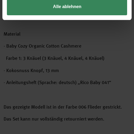
Alle ablehnen
56/68 (74/80 – 86/92 – 98/104)
Material
- Baby Cozy Organic Cotton Cashmere
Farbe 1: 3 Knäuel (3 Knäuel, 4 Knäuel, 4 Knäuel)
- Kokosnuss Knopf, 13 mm
- Anleitungsheft (Sprache: deutsch) „Rico Baby 041“
Das gezeigte Modell ist in der Farbe 006 Flieder gestrickt.
Das Set kann nur vollständig retourniert werden.