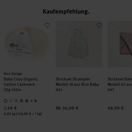
Kaufempfehlung
1
Baby Cozy Organic Cotton Cashmere
Strickset Strampler Modell 18 aus Ri
Strickset B
set
set
Hersteller:
Rico Design
Baby Cozy Organic
Strickset Strampler
Strickset Ba
Cotton Cashmere
Modell 18 aus Rico Baby
Modell 02 au
50g 145m
041
041
+ 8
7,49 €
Ab 30,99 €
48,99 €
Inhalt:
0,05 kg
(149,80 € / 1 kg)