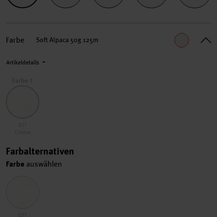
Farbe
Soft Alpaca 50g 125m
Artikeldetails
Farbe 1
011 Creme
011
Creme
Farbalternativen
Farbe
auswählen
011 Creme
011