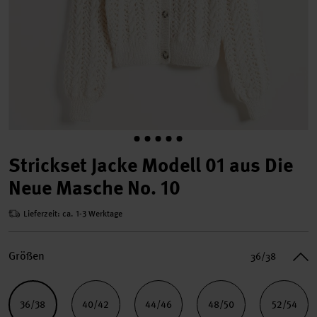
Strickset Jacke Modell 01 aus Die
Neue Masche No. 10
Lieferzeit: ca. 1-3 Werktage
Größen
36/38
36/38
40/42
44/46
48/50
52/54