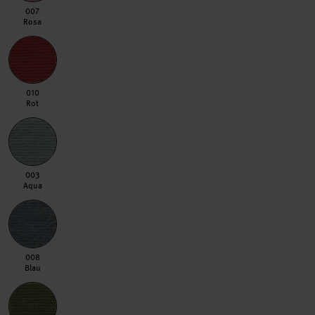
007 Rosa
007
Rosa
010 Rot
010
Rot
003 Aqua
003
Aqua
008 Blau
008
Blau