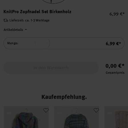
KnitPro Zopfnadel Set Birke
KnitPro Zopfnadel Set Birkenholz
Einzelpre
6,99 €*
Lieferzeit: ca. 1-3 Werktage
Artikeldetails
Summe
6,99 €*
Menge:
0,00 €*
In den Warenkorb
Gesamtpreis
Kaufempfehlung
asche No. 10
17 aus Die Neue Masche No. 10
Strickset Dreieckstuch Modell 23 aus Die Neue Masche No. 10
Strickset Pullover Modell 26 aus Die
Strickset K
set
set
set