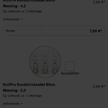
KnitPro Rundstricknadel 80cm
Einzelpre
7,99 €*
Messing - 4,5
Lieferzeit: ca. 1-3 Werktage
Artikeldetails
Summe
7,99 €*
Menge:
Auswählen
KnitPro Rundstricknadel 80
KnitPro Rundstricknadel 80cm
Einzelpre
7,99 €*
Messing - 5,0
Lieferzeit: ca. 1-3 Werktage
Artikeldetails