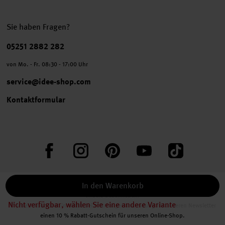
Sie haben Fragen?
Telefonnummer
05251 2882 282
von Mo. - Fr. 08:30 - 17:00 Uhr
service@idee-shop.com
Kontaktformular
Facebook
Instagram
Pinterest
YouTube
TikTok
In den Warenkorb
* Alle Preise inkl. gesetzl. Mehrwertsteuer zzgl.
Versandkosten
, wenn nicht
anders beschrieben.
Nicht verfügbar, wählen Sie eine andere Variante
** Jede:r Abonnent:in erhält bei erstmaliger Anmeldung für unseren Newsletter
einen 10 % Rabatt-Gutschein für unseren Online-Shop.