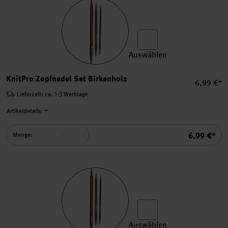
Auswählen
KnitPro Zopfnadel Set Birke
KnitPro Zopfnadel Set Birkenholz
Einzelpre
6,99 €*
Lieferzeit: ca. 1-3 Werktage
Artikeldetails
Summe
6,99 €*
Menge:
Auswählen