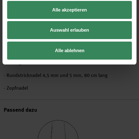
Alle akzeptieren
Das gezeigte Modell ist in der Farbe 011 Creme gestrickt.
Auswahl erlauben
Das Set kann nur vollständig retourniert werden.
Alle ablehnen
Achtung! Nicht enthalten sind
- Rundstricknadel 4,5 mm und 5 mm, 80 cm lang
- Zopfnadel
Passend dazu