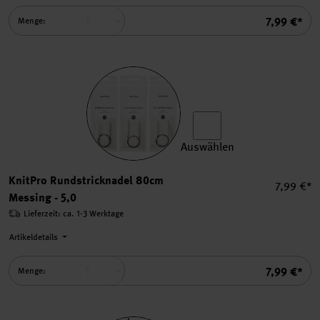
Summe
7,99 €*
Menge:
Auswählen
KnitPro Rundstricknadel 80
KnitPro Rundstricknadel 80cm
Einzelpre
7,99 €*
Messing - 5,0
Lieferzeit: ca. 1-3 Werktage
Artikeldetails
Summe
7,99 €*
Menge: