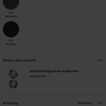
013 Anthrazit
013
Anthrazit
014 Schwarz
014
Schwarz
Weitere Bestandteile
3x
Knöpfe Beige-Grau strukturiert
Artikeldetails
Anleitung
Anleitung