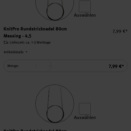
Auswählen
KnitPro Rundstricknadel 80
KnitPro Rundstricknadel 80cm
Einzelpre
7,99 €*
Messing - 4,5
Lieferzeit: ca. 1-3 Werktage
Artikeldetails
Summe
7,99 €*
Menge:
Auswählen
KnitPro Rundstricknadel 80