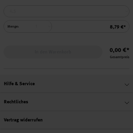
Summe
8,79 €*
Menge:
0,00 €*
In den Warenkorb
Gesamtpreis
Hilfe & Service
Rechtliches
Vertrag widerrufen