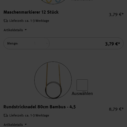
Maschenmarkierer 12 Stück
Maschenmarkierer 12 Stück
Einzelpre
3,79 €*
Lieferzeit: ca. 1-3 Werktage
Artikeldetails
Summe
3,79 €*
Menge:
Auswählen
Rundstricknadel 80cm Bamb
Rundstricknadel 80cm Bambus - 4,5
Einzelpre
8,79 €*
Lieferzeit: ca. 1-3 Werktage
Artikeldetails