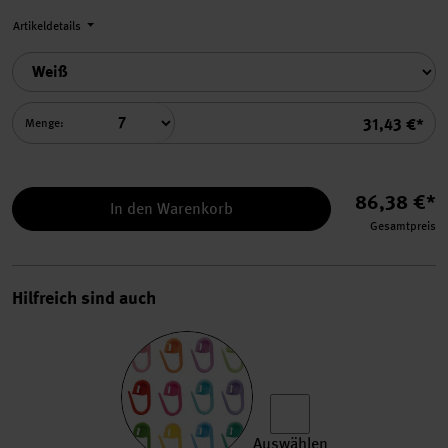
Artikeldetails
Summe
31,43 €*
Menge:
86,38 €*
In den Warenkorb
Gesamtpreis
Hilfreich sind auch
Auswählen