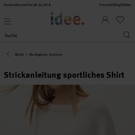
Versandkostenfrei ab 34,99 €
Prospekt
Blog
Filialen
Eine Kategorie zurück navigieren
Wolle
Modegarne Sommer
Strickanleitung sportliches Shirt