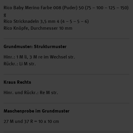
Rico Baby Merino Farbe 008 (Puder) 50 (75 – 100 – 125 – 150)
g
Rico Stricknadeln 3,5 mm 4 (4 – 5 – 5 – 6)
Rico Knöpfe, Durchmesser 10 mm
Grundmuster: Strukturmuster
Hinr.: 1 M li, 3 M re im Wechsel str.
Rückr.: Li M str.
Kraus Rechts
Hinr. und Rückr.: Re M str.
Maschenprobe im Grundmuster
27 M und 37 R = 10 x 10 cm