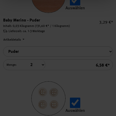
Auswählen
Baby Merino auswählen.
Baby Merino - Puder
Einzelpre
3,29 €*
Inhalt:
0,03 Kilogramm
(131,60 €* / 1 Kilogramm)
Lieferzeit: ca. 1-3 Werktage
Artikeldetails
Summe
6,58 €*
Menge:
Auswählen
Kokosnuss Knöpfe auswähl