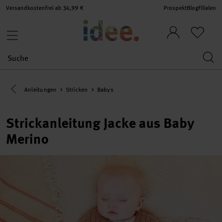
Versandkostenfrei ab 34,99 €
Prospekt
Blog
Filialen
Eine Kategorie zurück navigieren
Anleitungen
Stricken
Babys
Strickanleitung Jacke aus Baby
Merino