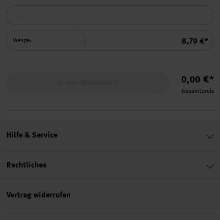
Summe
8,79 €*
Menge:
0,00 €*
In den Warenkorb
Gesamtpreis
Hilfe & Service
Rechtliches
Vertrag widerrufen