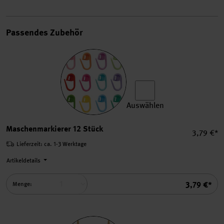
Passendes Zubehör
Auswählen
Maschenmarkierer 12 Stück
Maschenmarkierer 12 Stück
Einzelpre
3,79 €*
Lieferzeit: ca. 1-3 Werktage
Artikeldetails
Summe
3,79 €*
Menge: