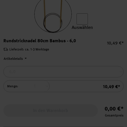
Auswählen
Rundstricknadel 80cm Bamb
Rundstricknadel 80cm Bambus - 6,0
Einzelprei
10,49 €*
Lieferzeit: ca. 1-3 Werktage
Artikeldetails
Summe
10,49 €*
Menge:
0,00 €*
In den Warenkorb
Gesamtpreis