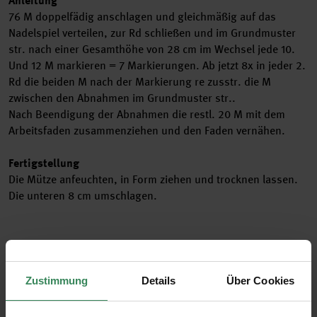
Anleitung
76 M doppelfädig anschlagen und gleichmäßig auf das
Nadelspiel verteilen, zur Rd schließen und im Grundmuster
str. nach einer Gesamthöhe von 28 cm im Wechsel jede 10.
Und 12 M markieren = 7 Markierungen. Ab jetzt 8x in jeder 2.
Rd die beiden M nach der Markierung re zusstr. die M
zwischen den Abnahmen im Grundmuster str..
Nach Beendigung der Abnahmen die restl. 20 M mit dem
Arbeitsfaden zusammenziehen und den Faden vernähen.
Fertigstellung
Die Mütze anfeuchten, in Form ziehen und trocknen lassen.
Die unteren 8 cm umschlagen.
Weitere Infos herunterladen
Zustimmung
Details
Über Cookies