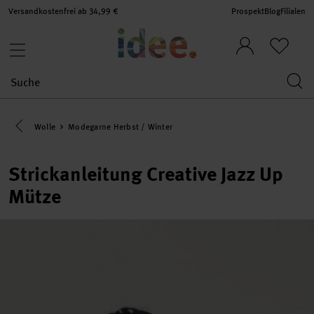
Versandkostenfrei ab 34,99 €
Prospekt
Blog
Filialen
Eine Kategorie zurück navigieren
Wolle
Modegarne Herbst / Winter
Strickanleitung Creative Jazz Up
Mütze