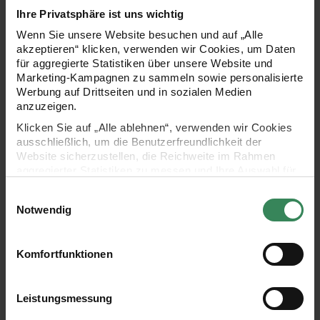
Ihre Privatsphäre ist uns wichtig
Material für Strickanleitung
Wenn Sie unsere Website besuchen und auf „Alle
akzeptieren“ klicken, verwenden wir Cookies, um Daten
für aggregierte Statistiken über unsere Website und
Marketing-Kampagnen zu sammeln sowie personalisierte
Werbung auf Drittseiten und in sozialen Medien
anzuzeigen.
Auswählen
Klicken Sie auf „Alle ablehnen“, verwenden wir Cookies
Creative Jazz Up auswählen.
ausschließlich, um die Benutzerfreundlichkeit der
Creative Jazz Up - Neon Gelb
Website sicherzustellen, die Reichweite im Rahmen
Einzelpre
2,29 €*
aggregierter Statistiken zu messen und Ihre Auswahl für
Inhalt:
0,03 Kilogramm
(91,60 €* / 1 Kilogramm)
zukünftige Besuche zu speichern.
Lieferzeit: ca. 1-3 Werktage
Einwilligungsauswahl
Ihre Einwilligung ist freiwillig und kann jederzeit über den
Notwendig
Artikeldetails
Link „Cookie-Einstellungen“ im Fußbereich der Seite
widerrufen werden. Weitere Informationen zu den
verwendeten Technologien und den Empfängern der
Komfortfunktionen
Daten finden Sie in unserer Datenschutzerklärung.
Summe
2,29 €*
Menge:
Impressum
Datenschutz
Vertrag widerrufen
Leistungsmessung