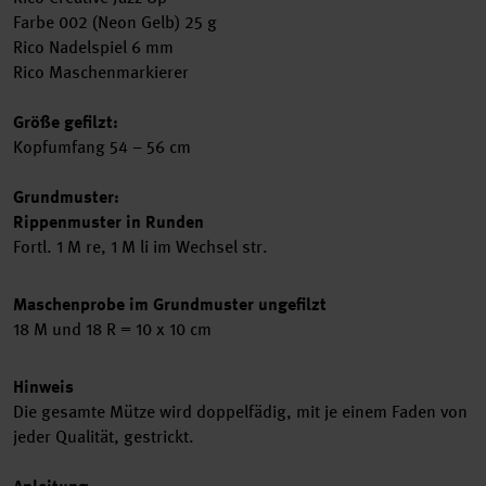
Farbe 002 (Neon Gelb) 25 g
Rico Nadelspiel 6 mm
Rico Maschenmarkierer
Größe gefilzt:
Kopfumfang 54 – 56 cm
G
rundmuster:
Rippenmuster in Runden
Fortl. 1 M re, 1 M li im Wechsel str.
M
aschenprobe im Grundmuster ungefilzt
18 M und 18 R = 10 x 10 cm
Hinweis
Die gesamte Mütze wird doppelfädig, mit je einem Faden von
jeder Qualität, gestrickt.