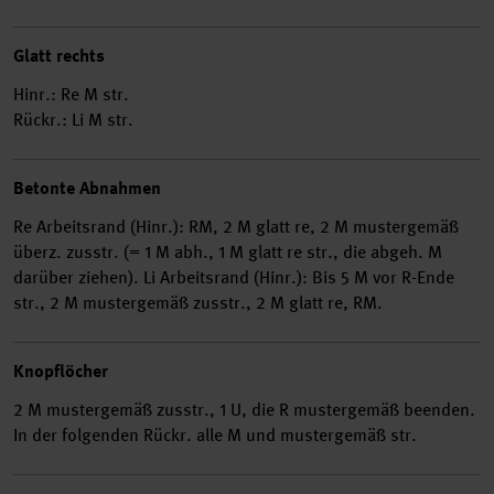
Glatt rechts
Hinr.: Re M str.
Rückr.: Li M str.
Betonte Abnahmen
Re Arbeitsrand (Hinr.): RM, 2 M glatt re, 2 M mustergemäß
überz. zusstr. (= 1 M abh., 1 M glatt re str., die abgeh. M
darüber ziehen). Li Arbeitsrand (Hinr.): Bis 5 M vor R-Ende
str., 2 M mustergemäß zusstr., 2 M glatt re, RM.
Knopflöcher
2 M mustergemäß zusstr., 1 U, die R mustergemäß beenden.
In der folgenden Rückr. alle M und mustergemäß str.