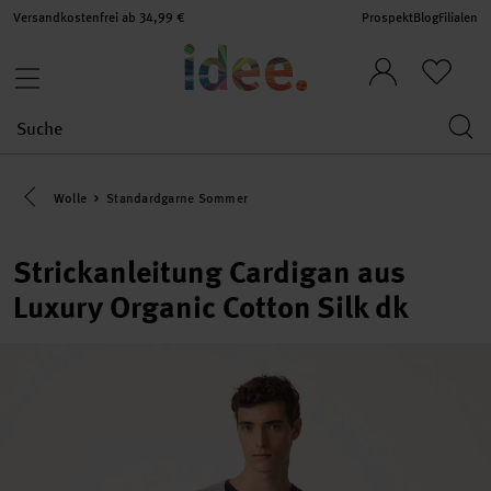
Versandkostenfrei ab 34,99 €
Prospekt
Blog
Filialen
Eine Kategorie zurück navigieren
Wolle
Standardgarne Sommer
Strickanleitung Cardigan aus
Luxury Organic Cotton Silk dk