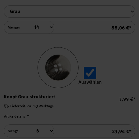
Summe
88,06 €*
Menge:
Auswählen
Knopf Grau strukturiert aus
Knopf Grau strukturiert
Einzelpre
3,99 €*
Lieferzeit: ca. 1-3 Werktage
Artikeldetails
Summe
23,94 €*
Menge: