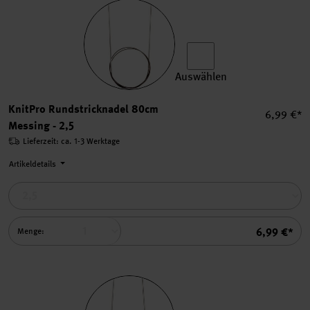
Auswählen
KnitPro Rundstricknadel 80
KnitPro Rundstricknadel 80cm
Einzelpre
6,99 €*
Messing - 2,5
Lieferzeit: ca. 1-3 Werktage
Artikeldetails
Summe
6,99 €*
Menge: