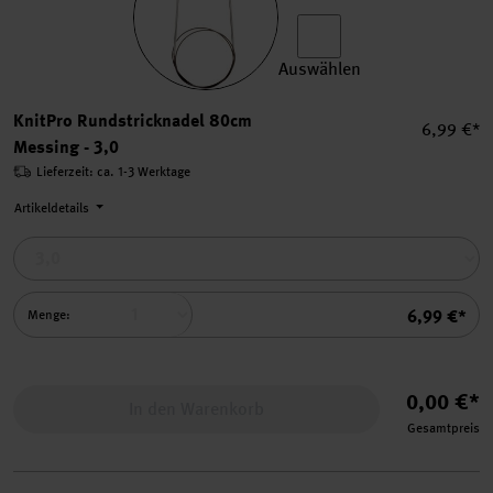
Auswählen
KnitPro Rundstricknadel 80
KnitPro Rundstricknadel 80cm
Einzelpre
6,99 €*
Messing - 3,0
Lieferzeit: ca. 1-3 Werktage
Artikeldetails
Summe
6,99 €*
Menge:
0,00 €*
In den Warenkorb
Gesamtpreis