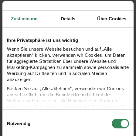
Zustimmung
Details
Über Cookies
Schwarzgrau
Ihre Privatsphäre ist uns wichtig
Wenn Sie unsere Website besuchen und auf „Alle
akzeptieren“ klicken, verwenden wir Cookies, um Daten
für aggregierte Statistiken über unsere Website und
Versand­kosten­frei
Kauf auf Rechnung
Kosten­lose Filial­
Marketing-Kampagnen zu sammeln sowie personalisierte
ab 34,99 €
rückgabe
Werbung auf Drittseiten und in sozialen Medien
anzuzeigen.
Klicken Sie auf „Alle ablehnen“, verwenden wir Cookies
Produktinformation
ausschließlich, um die Benutzerfreundlichkeit der
Website sicherzustellen, die Reichweite im Rahmen
aggregierter Statistiken zu messen und Ihre Auswahl für
Artikel-Nr.
3065971
zukünftige Besuche zu speichern.
Bestell-Nr.
50046492
Einwilligungsauswahl
Ihre Einwilligung ist freiwillig und kann jederzeit über den
Notwendig
Link „Cookie-Einstellungen“ im Fußbereich der Seite
widerrufen werden. Weitere Informationen zu den