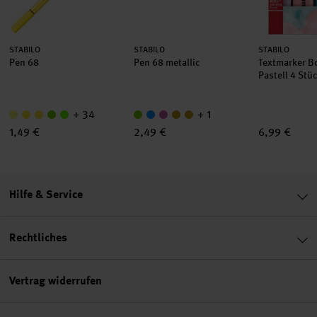
Hersteller:
Hersteller:
Hersteller:
STABILO
STABILO
STABILO
Pen 68
Pen 68 metallic
Textmarker B
Pastell 4 Stü
+ 34
+ 1
1,49 €
2,49 €
6,99 €
Hilfe & Service
Rechtliches
Vertrag widerrufen