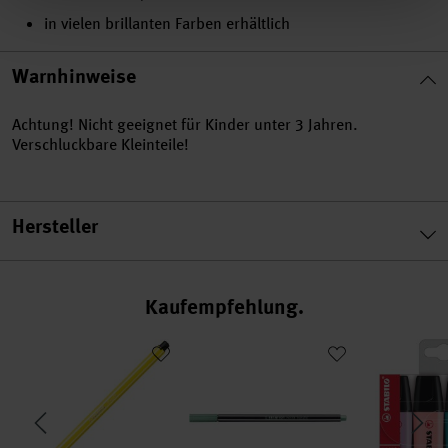
in vielen brillanten Farben erhältlich
Warnhinweise
Achtung! Nicht geeignet für Kinder unter 3 Jahren.
Verschluckbare Kleinteile!
Hersteller
Kaufempfehlung
 im Etui 6 Farben
Pen 68
Pen 68 metallic
Textmarker B