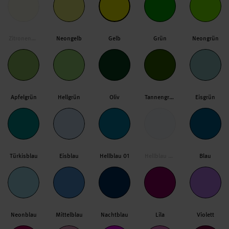
Zitronengelb
Neongelb
Gelb
Grün
Neongrün
Apfelgrün
Hellgrün
Oliv
Tannengrün
Eisgrün
Türkisblau
Eisblau
Hellblau 01
Hellblau 02
Blau
Neonblau
Mittelblau
Nachtblau
Lila
Violett