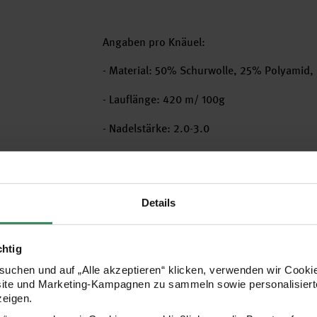
Angaben pro Knäuel:
- Material: 50% Schurwolle, 25% Polyamid,
- Lauflänge: 420 m/ 100g
- Nadelstärke: 2.0-3.0
- Maschenprobe 10 x 10 cm = 30 Maschen u
- Pflege: 40° C Schonwaschgang
Details
Tipp! Verbrauch für Socken Gr. 38/42 = ca. 
chtig
Das Wollpaket kann nur vollständig retourn
uchen und auf „Alle akzeptieren“ klicken, verwenden wir Cookie
site und Marketing-Kampagnen zu sammeln sowie personalisierte
zeigen.