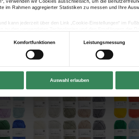
en“, verwenden wir Cookies ausschließlich, um die Benutzerfreun
ite im Rahmen aggregierter Statistiken zu messen und Ihre Aus
lig und kann jederzeit über den Link „Cookie-Einstellungen“ im Fuß
en zu den verwendeten Technologien und den Empfängern der Dat
Komfortfunktionen
Leistungsmessung
Vertrag widerrufen
Kaufempfehlung
Auswahl erlauben
ton aran Rainbow
Wollpaket Creative Cotton aran Earthy Colours
Wollpaket Ba
set
set