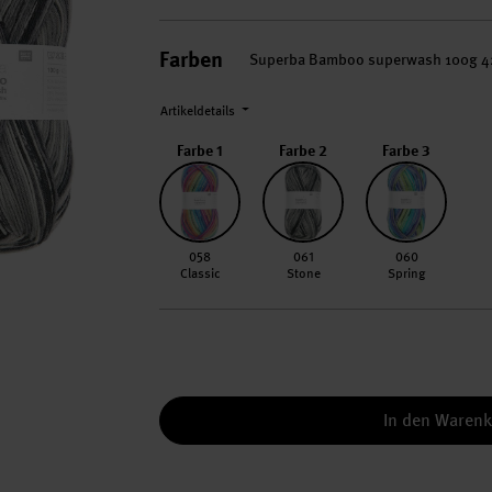
Farben
Superba Bamboo superwash 100g 
Artikeldetails
Farbe 1
Farbe 2
Farbe 3
058 Classic
061 Stone
060 Spring
058
061
060
Classic
Stone
Spring
In den Waren