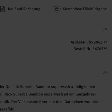
Kauf auf Rechnung
Kosten­lose Filial­rückgabe
Artikel-Nr.
999063.14
Bestell-Nr.
3670576
 der Qualität Superba Bamboo superwash 4-fädig in den
(1x). Rico Superba Bamboo superwash ist ein Ganzjahres-
soptik. Der Viskoseanteil verleiht dem Garn einen wunderbar
gegefühl.