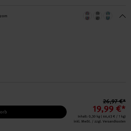
420m
26,97 €*
19,99 €*
korb
Inhalt:
0,30 kg
(
66,63 €
/ 1 kg)
inkl. MwSt. / zzgl. Versandkosten