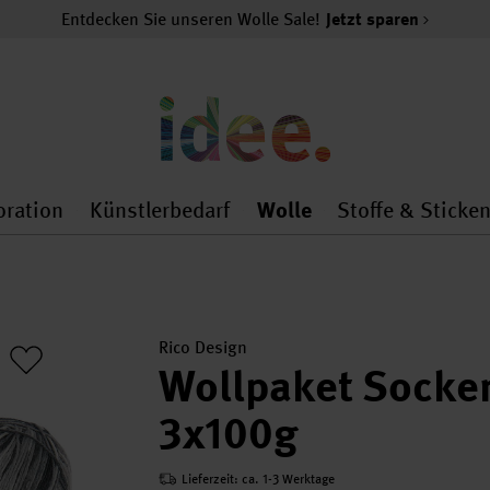
Entdecken Sie unseren Wolle Sale!
Jetzt sparen
oration
Künstlerbedarf
Wolle
Stoffe & Sticke
nMenu
al.openMenu
 general.openMenu
Dekoration general.openMenu
Künstlerbedarf general.
Wolle general.o
Rico Design
Wollpaket Socke
3x100g
Lieferzeit: ca. 1-3 Werktage