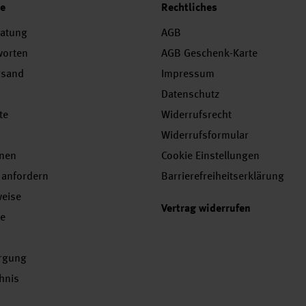
ce
Rechtliches
ratung
AGB
worten
AGB Geschenk-Karte
rsand
Impressum
Datenschutz
te
Widerrufsrecht
Widerrufsformular
onen
Cookie Einstellungen
 anfordern
Barrierefreiheitserklärung
weise
Vertrag widerrufen
se
orgung
chnis