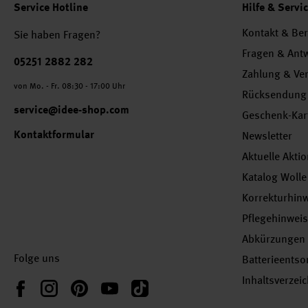
Service Hotline
Hilfe & Servi
Kontakt & Be
Sie haben Fragen?
Fragen & Ant
Telefonnummer
05251 2882 282
Zahlung & Ve
von Mo. - Fr. 08:30 - 17:00 Uhr
Rücksendung
service@idee-shop.com
Geschenk-Kar
Kontaktformular
Newsletter
Aktuelle Akti
Katalog Wolle
Korrekturhin
Pflegehinwei
Abkürzungen
Folge uns
Batterieents
Inhaltsverzei
Instagram
Pinterest
YouTube
TikTok
Facebook