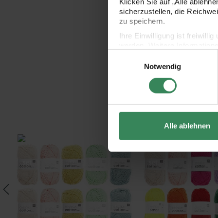
Klicken Sie auf „Alle ablehn
sicherzustellen, die Reichwe
zu speichern.
Ihre Einwilligung ist freiwil
werden. Weitere Information
Einwilligungsauswahl
Datenschutzerklärung.
Notwendig
Impressum
Datenschutz
Alle ablehnen
 Colours
Wollpaket Creative Cotton aran Pastell
Wollpaket Creative Cot
set
set