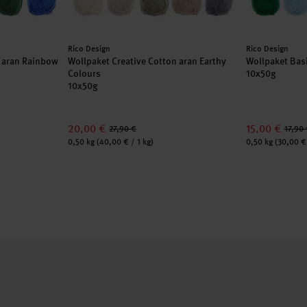
Hersteller:
Hersteller:
Rico Design
Rico Design
n aran Rainbow
Wollpaket Creative Cotton aran Earthy
Wollpaket Basi
Colours
10x50g
10x50g
20,00 €
15,00 €
27,90 €
17,90 
Inhalt:
Inhalt:
0,50 kg
(40,00 € / 1 kg)
0,50 kg
(30,00 € 