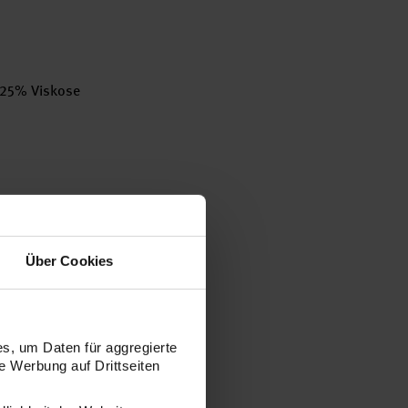
 25% Viskose
nd 42 Reihen
Über Cookies
100 g
iert werden.
s, um Daten für aggregierte
 Werbung auf Drittseiten