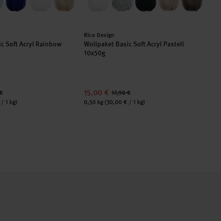
Hersteller:
Her
Rico Design
Ric
c Soft Acryl Rainbow
Wollpaket Basic Soft Acryl Pastell
Wo
10x50g
6x
15,00 €
31
€
17,90 €
Inhalt:
Inha
/ 1 kg)
0,50 kg
(30,00 € / 1 kg)
0,6