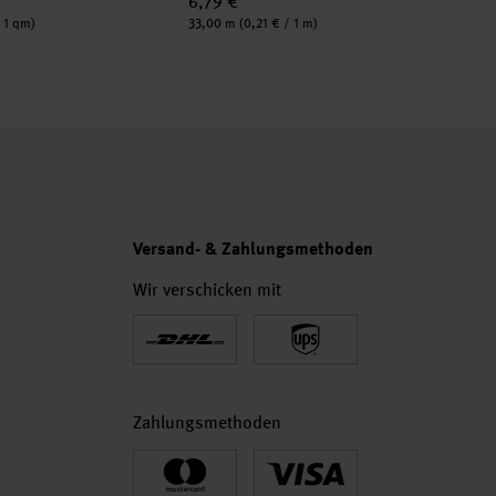
6,79 €
Inhalt:
/ 1 qm)
33,00 m
(0,21 € / 1 m)
Versand- & Zahlungsmethoden
Wir verschicken mit
Zahlungsmethoden