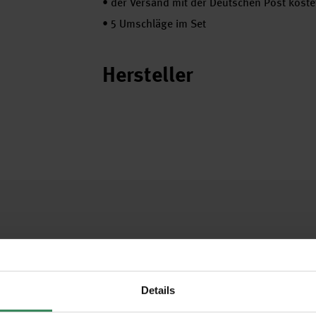
•
der Versand mit der Deutschen Post kostet
•
5 Umschläge im Set
Hersteller
Details