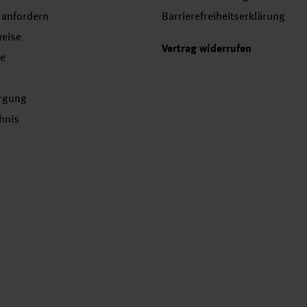
 anfordern
Barrierefreiheitserklärung
weise
Vertrag widerrufen
se
orgung
chnis