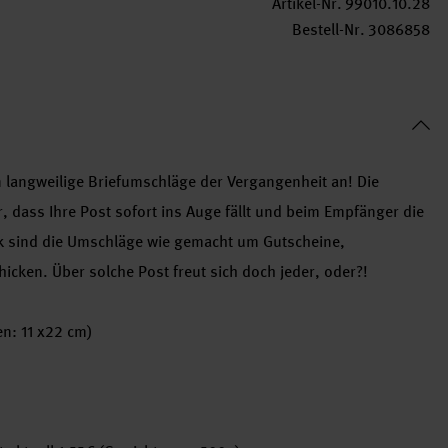
Artikel-Nr.
99010.10.28
Bestell-Nr.
3086858
 langweilige Briefumschläge der Vergangenheit an! Die
ür, dass Ihre Post sofort ins Auge fällt und beim Empfänger die
ik sind die Umschläge wie gemacht um Gutscheine,
icken. Über solche Post freut sich doch jeder, oder?!
en: 11 x22 cm)