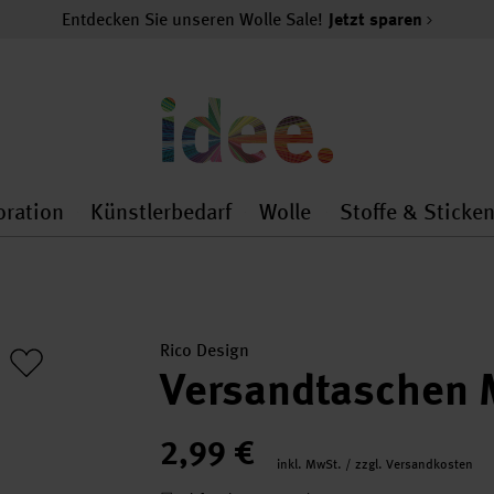
Entdecken Sie unseren Wolle Sale!
Jetzt sparen
oration
Künstlerbedarf
Wolle
Stoffe & Sticke
nMenu
al.openMenu
 general.openMenu
Dekoration general.openMenu
Künstlerbedarf general.
Wolle general.o
Rico Design
Versandtaschen M
2,99 €
inkl. MwSt. / zzgl. Versandkosten