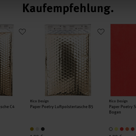
Kaufempfehlung
ertasche C4
Paper Poetry Luftpolstertasche B5
Paper Poetr
Hersteller:
Hersteller:
Rico Design
Rico Design
asche C4
Paper Poetry Luftpolstertasche B5
Paper Poetry 
Bogen