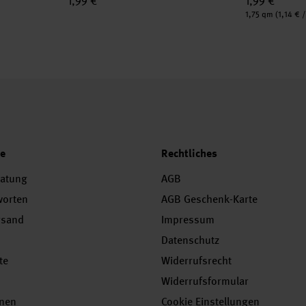
1,99 €
1,99 €
Inhalt:
1,75 qm
(1,14 € 
ce
Rechtliches
ratung
AGB
worten
AGB Geschenk-Karte
rsand
Impressum
Datenschutz
te
Widerrufsrecht
Widerrufsformular
onen
Cookie Einstellungen