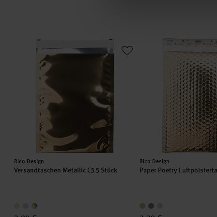
Versandtaschen Metallic C5 5 Stück
Paper Poetry Luftpolst
Hersteller:
Hersteller:
Rico Design
Rico Design
Versandtaschen Metallic C5 5 Stück
Paper Poetry Luftpolstert