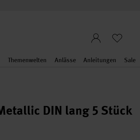
n
Themenwelten
Anlässe
Anleitungen
Sale
openMenu
penMenu
Stoffe & Sticken general.openMenu
Themenwelten general.openMen
Anlässe general.ope
Anleit
S
etallic DIN lang 5 Stück