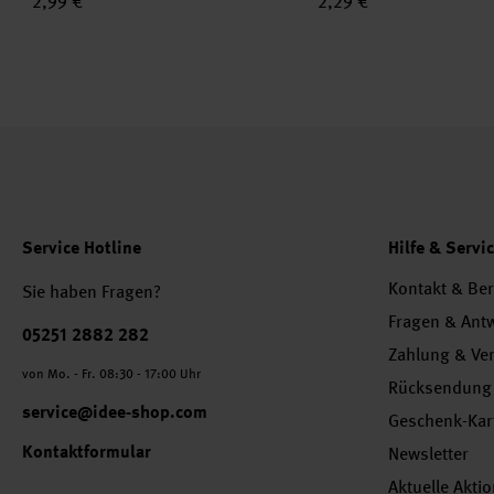
2,99 €
2,29 €
Service Hotline
Hilfe & Servi
Kontakt & Be
Sie haben Fragen?
Fragen & Ant
Telefonnummer
05251 2882 282
Zahlung & Ve
von Mo. - Fr. 08:30 - 17:00 Uhr
Rücksendung
service@idee-shop.com
Geschenk-Kar
Kontaktformular
Newsletter
Aktuelle Akti