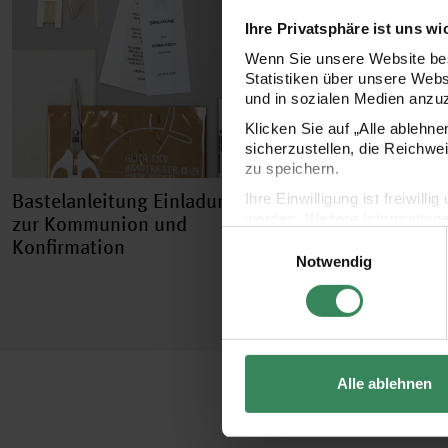
Ihre Privatsphäre ist uns wi
Wenn Sie unsere Website bes
Statistiken über unsere Web
und in sozialen Medien anzu
Klicken Sie auf „Alle ablehn
sicherzustellen, die Reichwe
zu speichern.
Bastelanleitung Einladung
Ihre Einwilligung ist freiwil
werden. Weitere Information
zur Kommunion und
Einwilligungsauswahl
Datenschutzerklärung.
Konfirmation
Notwendig
Impressum
Datenschutz
Alle ablehnen