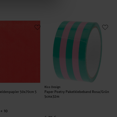
y Seidenpapier 50x70cm 5 Bogen
Paper Poetry Paketklebeband Rosa/Grü
Hersteller:
Rico Design
Seidenpapier 50x70cm 5
Paper Poetry Paketklebeband Rosa/Grün
5cmx32m
+ 10