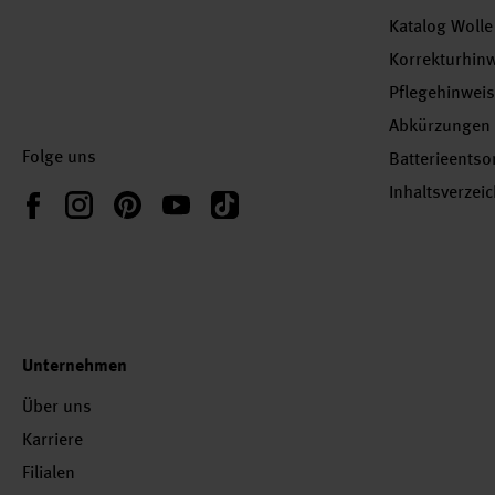
Katalog Wolle
Korrekturhin
Pflegehinwei
Abkürzungen
Folge uns
Batterieents
Inhaltsverzei
Instagram
Pinterest
YouTube
TikTok
Facebook
Unternehmen
Über uns
Karriere
Filialen