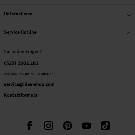
Unternehmen
Service Hotline
Sie haben Fragen?
Telefonnummer
05251 2882 282
von Mo. - Fr. 08:30 - 17:00 Uhr
service@idee-shop.com
Kontaktformular
Facebook
Instagram
Pinterest
YouTube
TikTok