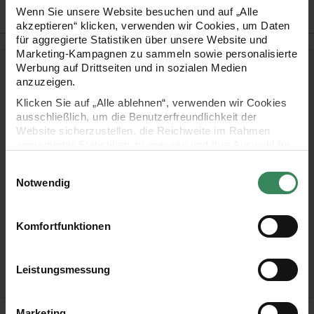
Hersteller
Wenn Sie unsere Website besuchen und auf „Alle
akzeptieren“ klicken, verwenden wir Cookies, um Daten
für aggregierte Statistiken über unsere Website und
Marketing-Kampagnen zu sammeln sowie personalisierte
Werbung auf Drittseiten und in sozialen Medien
Kostenlose Anleitungen.
anzuzeigen.
Klicken Sie auf „Alle ablehnen“, verwenden wir Cookies
ausschließlich, um die Benutzerfreundlichkeit der
Website sicherzustellen, die Reichweite im Rahmen
aggregierter Statistiken zu messen und Ihre Auswahl für
zukünftige Besuche zu speichern.
Einwilligungsauswahl
Ihre Einwilligung ist freiwillig und kann jederzeit über den
Notwendig
Link „Cookie-Einstellungen“ im Fußbereich der Seite
widerrufen werden. Weitere Informationen zu den
Bastelanleitung 3D-
Bastelanleitung
verwendeten Technologien und den Empfängern der
Komfortfunktionen
Bilder mit
Dekoideen aus
Daten finden Sie in unserer Datenschutzerklärung.
Schmetterlingen
Filzkugeln
Impressum
Datenschutz
Vertrag widerrufen
Leistungsmessung
Marketing