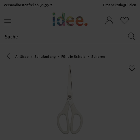
Versandkostenfrei ab 34,99 €
Prospekt
Blog
Filialen
Eine Kategorie zurück navigieren
Anlässe
Schulanfang
Für die Schule
Scheren