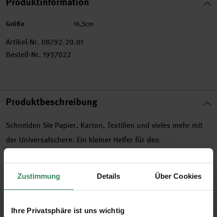
Produktinformation
Größe
16,5cm
Artikel-Nr.
08792.20.01
Bestell-Nr.
1937022
Produktbeschreibung
Schneiden Sie Papier, Karton, Textilien und vieles mehr mit
der Universalschere. Ein kleiner Helfer für den
Hausgebrauch.
Zustimmung
Details
Über Cookies
•
in 3 Größen erhältlich
•
Farbe: weiß
Ihre Privatsphäre ist uns wichtig