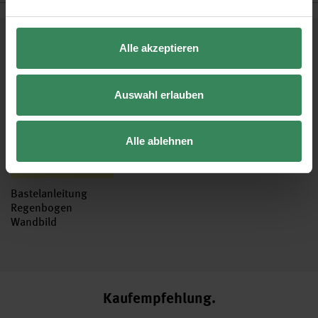
Kostenlose Anleitungen.
Alle akzeptieren
Auswahl erlauben
Alle ablehnen
Bastelanleitung
Regenbogen
Wandbild
Kaufempfehlung