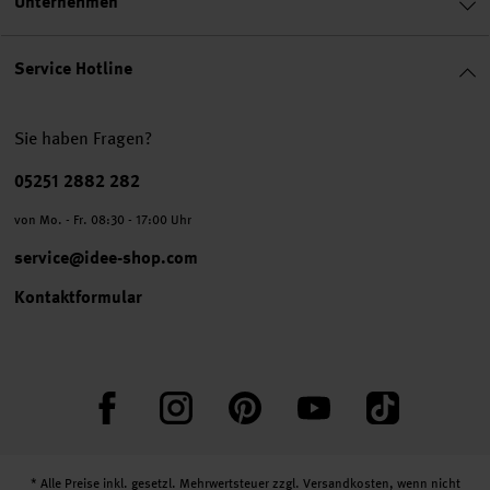
Unternehmen
Service Hotline
Sie haben Fragen?
Telefonnummer
05251 2882 282
von Mo. - Fr. 08:30 - 17:00 Uhr
service@idee-shop.com
Kontaktformular
Facebook
Instagram
Pinterest
YouTube
TikTok
* Alle Preise inkl. gesetzl. Mehrwertsteuer zzgl.
Versandkosten
, wenn nicht