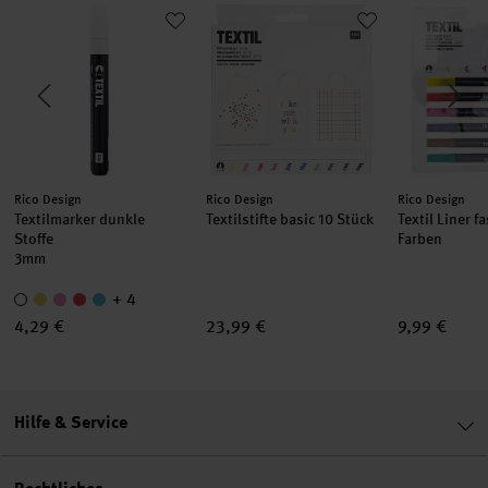
hwarz
Textilmarker dunkle Stoffe
Textilstifte basic 10 Stück
Textil Liner
Hersteller:
Hersteller:
Hersteller:
Rico Design
Rico Design
Rico Design
Textilmarker dunkle
Textilstifte basic 10 Stück
Textil Liner f
Stoffe
Farben
3mm
+ 4
4,29 €
23,99 €
9,99 €
Hilfe & Service