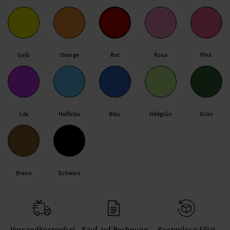
Gelb
Orange
Rot
Rosa
Pink
Lila
Hellblau
Blau
Hellgrün
Grün
Braun
Schwarz
Versand­kosten­frei
Kauf auf Rechnung
Kosten­lose Filial­