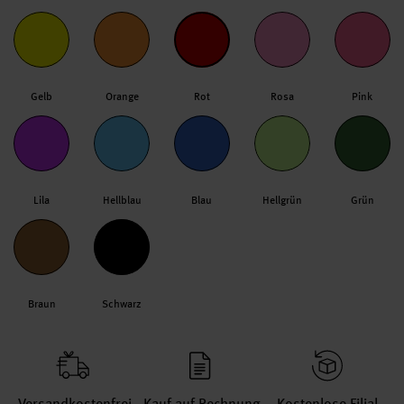
Gelb
Orange
Rot
Rosa
Pink
Lila
Hellblau
Blau
Hellgrün
Grün
Braun
Schwarz
Versand­kosten­frei
Kauf auf Rechnung
Kosten­lose Filial­