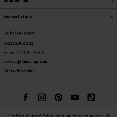
Unternehmen
Service Hotline
Sie haben Fragen?
Telefonnummer
05251 2882 282
von Mo. - Fr. 08:30 - 17:00 Uhr
service@idee-shop.com
Kontaktformular
Facebook
Instagram
Pinterest
YouTube
TikTok
* Alle Preise inkl. gesetzl. Mehrwertsteuer zzgl.
Versandkosten
, wenn nicht