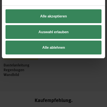
Kostenlose Anleitungen.
Alle akzeptieren
Auswahl erlauben
Alle ablehnen
Bastelanleitung
Regenbogen
Wandbild
Kaufempfehlung