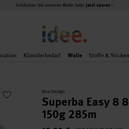
Entdecken Sie unseren Wolle Sale!
Jetzt sparen
oration
Künstlerbedarf
Wolle
Stoffe & Sticke
nMenu
al.openMenu
 general.openMenu
Dekoration general.openMenu
Künstlerbedarf general.
Wolle general.o
Rico Design
Superba Easy 8 8
150g 285m