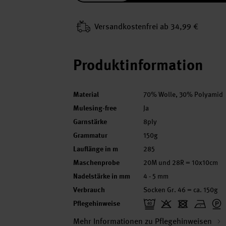
Versand­kosten­frei ab 34,99 €
Produktinformation
Material
70% Wolle, 30% Polyamid
Mulesing-free
Ja
Garnstärke
8ply
Grammatur
150g
Lauflänge in m
285
Maschenprobe
20M und 28R = 10x10cm
Nadelstärke in mm
4 - 5 mm
Verbrauch
Socken Gr. 46 = ca. 150g
Pflegehinweise
Mehr Informationen zu Pflegehinweisen