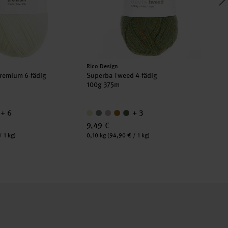
Hersteller:
Rico Design
remium 6-fädig
Superba Tweed 4-fädig
So
100g 375m
10
+ 6
+ 3
9,49 €
8,
Inhalt:
Inha
/ 1 kg)
0,10 kg
(94,90 € / 1 kg)
0,1