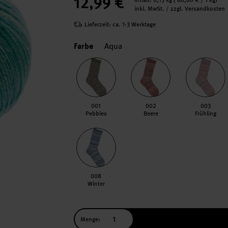
12,99 €
Inhalt:
0,15 kg
(
86,60 €
/ 1 kg)
inkl. MwSt. / zzgl. Versandkosten
Lieferzeit: ca. 1-3 Werktage
Farbe
Aqua
001
002
003
Pebbles
Beere
Frühling
008
Winter
Menge: