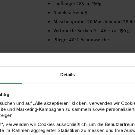
Lauflänge: 285 m, 150g
Nadelstärke: 4-5
Maschenprobe: 20 Maschen und 28 Rei
Verbrauch: Socken Gr. 46 = ca. 150 g
Pflege: 40°C Schonwäsche
Details
chtig
Hersteller
uchen und auf „Alle akzeptieren“ klicken, verwenden wir Cookie
site und Marketing-Kampagnen zu sammeln sowie personalisierte
zeigen.
en“, verwenden wir Cookies ausschließlich, um die Benutzerfreun
ite im Rahmen aggregierter Statistiken zu messen und Ihre Aus