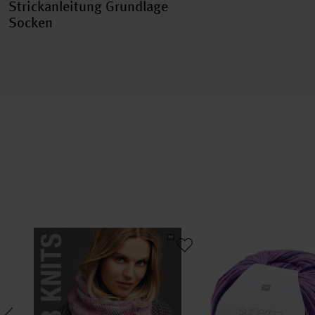
Strickanleitung Grundlage
Socken
Superba Easy 8 Knits
Superba Cashmeri Luxu