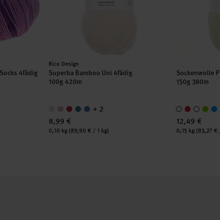
Hersteller:
Rico Design
 Socks 4fädig
Superba Bamboo Uni 4fädig
Sockenwolle P
100g 420m
150g 380m
+ 2
8,99 €
12,49 €
Inhalt:
Inhalt:
0,10 kg
(89,90 € / 1 kg)
0,15 kg
(83,27 € 