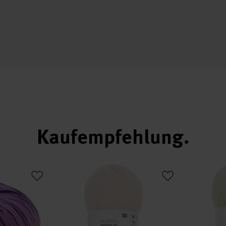
Kaufempfehlung
ry Socks 4fädig
Superba Bamboo Uni 4fädig
Sockenwolle