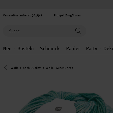
Versandkostenfrei ab 34,99 €
Prospekt
Blog
Filialen
Neu
Basteln
Schmuck
Papier
Party
Dek
Neu general.openMenu
Basteln general.openMenu
Schmuck general.ope
Papier gener
Party
Eine Kategorie zurück navigieren
Wolle
nach Qualität
Wolle - Mischungen