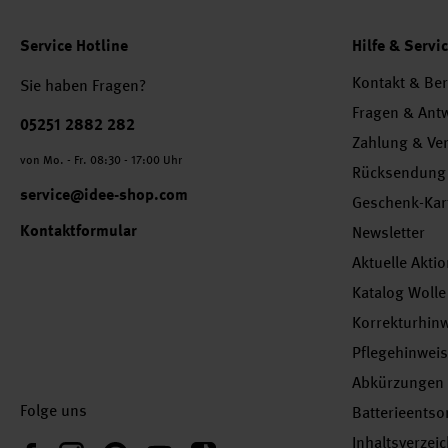
Service Hotline
Hilfe & Servi
Kontakt & Be
Sie haben Fragen?
Fragen & Ant
Telefonnummer
05251 2882 282
Zahlung & Ve
von Mo. - Fr. 08:30 - 17:00 Uhr
Rücksendung
service@idee-shop.com
Geschenk-Kar
Kontaktformular
Newsletter
Aktuelle Akti
Katalog Wolle
Korrekturhin
Pflegehinwei
Abkürzungen
Folge uns
Batterieents
Inhaltsverzei
Instagram
Pinterest
YouTube
TikTok
Facebook