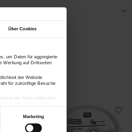
Über Cookies
s, um Daten für aggregierte
 Werbung auf Drittseiten
dlichkeit der Website
wahl für zukünftige Besuche
bereich der Seite widerrufen
en finden Sie in unserer
 Foam Modellier Set Top 12
Super Fluffy Set Maus 40g
Marketing