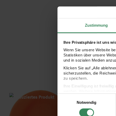
Zustimmung
Ihre Privatsphäre ist uns wi
Wenn Sie unsere Website bes
Statistiken über unsere Web
und in sozialen Medien anzu
Klicken Sie auf „Alle ablehn
sicherzustellen, die Reichwe
zu speichern.
Ihre Einwilligung ist freiwil
werden. Weitere Information
Super Fluffy 28g
Super Fluffy Top 12 12
Einwilligungsauswahl
Datenschutzerklärung.
Notwendig
Impressum
Datenschutz