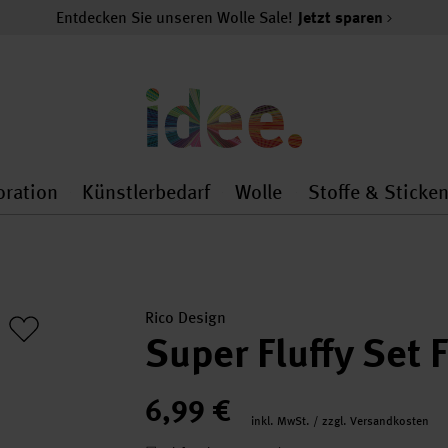
Entdecken Sie unseren Wolle Sale!
Jetzt sparen
oration
Künstlerbedarf
Wolle
Stoffe & Sticke
nMenu
al.openMenu
 general.openMenu
Dekoration general.openMenu
Künstlerbedarf general.
Wolle general.o
Rico Design
Super Fluffy Set
6,99 €
inkl. MwSt. / zzgl. Versandkosten