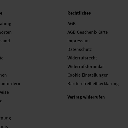
ce
Rechtliches
ratung
AGB
worten
AGB Geschenk-Karte
rsand
Impressum
Datenschutz
te
Widerrufsrecht
Widerrufsformular
onen
Cookie Einstellungen
 anfordern
Barrierefreiheitserklärung
weise
Vertrag widerrufen
se
orgung
chnis