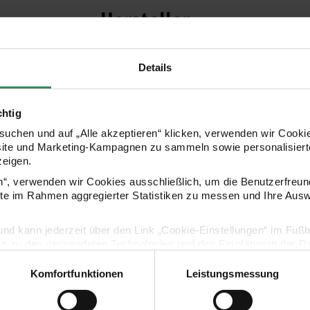
Hersteller
Details
chtig
uchen und auf „Alle akzeptieren“ klicken, verwenden wir Cookie
site und Marketing-Kampagnen zu sammeln sowie personalisierte
zeigen.
en“, verwenden wir Cookies ausschließlich, um die Benutzerfreun
Kaufempfehlung
ite im Rahmen aggregierter Statistiken zu messen und Ihre Aus
lig und kann jederzeit über den Link „Cookie-Einstellungen“ im Fuß
en zu den verwendeten Technologien und den Empfängern der Dat
x8g
Super Fluffy Top 6 6x8g
Super Fluffy
Komfortfunktionen
Leistungsmessung
Vertrag widerrufen