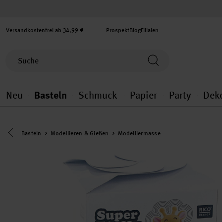
Versandkostenfrei ab 34,99 €
Prospekt
Blog
Filialen
Neu
Basteln
Schmuck
Papier
Party
Dek
Neu general.openMenu
Basteln general.openMenu
Schmuck general.ope
Papier gener
Party
Eine Kategorie zurück navigieren
Basteln
Modellieren & Gießen
Modelliermasse