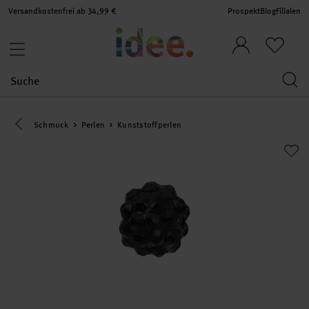
Versandkostenfrei ab 34,99 €
Prospekt
Blog
Filialen
Eine Kategorie zurück navigieren
Schmuck
Perlen
Kunststoffperlen