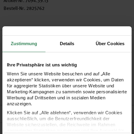
Artikel-Nr.
7094.39.13
Bestell-Nr.
2825762
Produktbeschreibung
Zustimmung
Details
Über Cookies
Kreieren Sie die schönsten Schmuckstücke und mit unseren
Strasskugeln. Ob Ketten, Armbänder oder auch
Ihre Privatsphäre ist uns wichtig
Schlüsselanhänger – die Strassperlen sind vielfältig nutzbar!
Wenn Sie unsere Website besuchen und auf „Alle
akzeptieren“ klicken, verwenden wir Cookies, um Daten
für aggregierte Statistiken über unsere Website und
•
Größe: 12mm, aus Glas
Marketing-Kampagnen zu sammeln sowie personalisierte
•
Inhalt: 6 Stück
Werbung auf Drittseiten und in sozialen Medien
anzuzeigen.
Hersteller
Klicken Sie auf „Alle ablehnen“, verwenden wir Cookies
ausschließlich, um die Benutzerfreundlichkeit der
Website sicherzustellen, die Reichweite im Rahmen
aggregierter Statistiken zu messen und Ihre Auswahl für