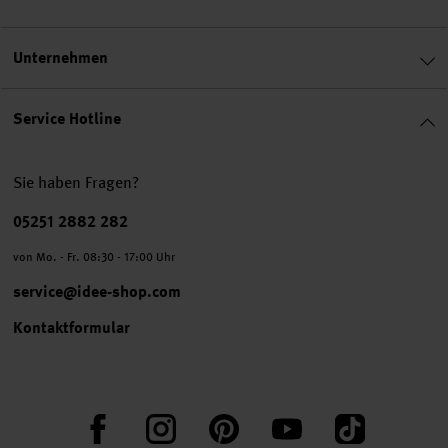
Unternehmen
Service Hotline
Sie haben Fragen?
Telefonnummer
05251 2882 282
von Mo. - Fr. 08:30 - 17:00 Uhr
service@idee-shop.com
Kontaktformular
Facebook
Instagram
Pinterest
YouTube
TikTok