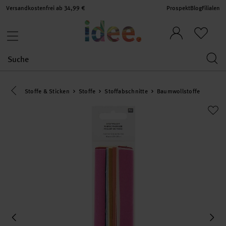
Versandkostenfrei ab 34,99 €
Prospekt
Blog
Filialen
Eine Kategorie zurück navigieren
Stoffe & Sticken
Stoffe
Stoffabschnitte
Baumwollstoffe