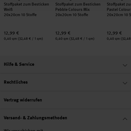
Stoffpaket zum Besticken
Stoffpaket zum Besticken
Stoffpaket z
Weiß
Pebble Colours Mix
Pastel Colou
20x20cm 10 Stoffe
20x20cm 10 Stoffe
20x20cm 10 S
12,99 €
12,99 €
12,99 €
Inhalt:
Inhalt:
Inhalt:
0,40 qm
(32,48 € / 1 qm)
0,40 qm
(32,48 € / 1 qm)
0,40 qm
(32,48
Hilfe & Service
Rechtliches
Vertrag widerrufen
Versand- & Zahlungsmethoden
Wir verschicken mit