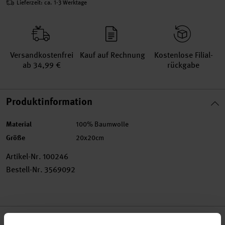
Lieferzeit: ca. 1-3 Werktage
Versand­kosten­frei
Kauf auf Rechnung
Kosten­lose Filial­
ab 34,99 €
rückgabe
Produktinformation
Material
100% Baumwolle
Größe
20x20cm
Artikel-Nr.
100246
Bestell-Nr.
3569092
Produktbeschreibung