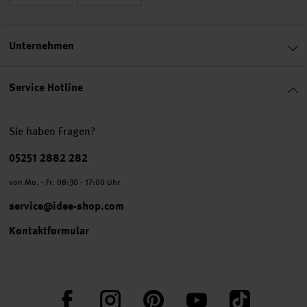
Unternehmen
Service Hotline
Sie haben Fragen?
Telefonnummer
05251 2882 282
von Mo. - Fr. 08:30 - 17:00 Uhr
service@idee-shop.com
Kontaktformular
Facebook
Instagram
Pinterest
YouTube
TikTok