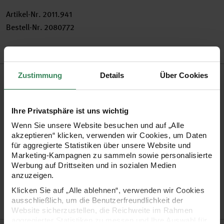
Artikel-Nr.
2011.941
Bestell-Nr.
2080772
Produktbeschreibung
Zustimmung
Details
Über Cookies
Stick die Welt, wie sie dir gefällt! Mit dem Rico Design
Ihre Privatsphäre ist uns wichtig
Sticktwist sind der Fantasie keine Grenzen gesetzt. Die
Wenn Sie unsere Website besuchen und auf „Alle
Metallic-Farben sorgen für funkelnde Highlights.
akzeptieren“ klicken, verwenden wir Cookies, um Daten
für aggregierte Statistiken über unsere Website und
Marketing-Kampagnen zu sammeln sowie personalisierte
Material: 70% Polyamid, 30% metallisches Polyester
Werbung auf Drittseiten und in sozialen Medien
waschbar bis 60°C
anzuzeigen.
200 Meter auf der Rolle
Klicken Sie auf „Alle ablehnen“, verwenden wir Cookies
ausschließlich, um die Benutzerfreundlichkeit der
Made in Germany
Website sicherzustellen, die Reichweite im Rahmen
aggregierter Statistiken zu messen und Ihre Auswahl für