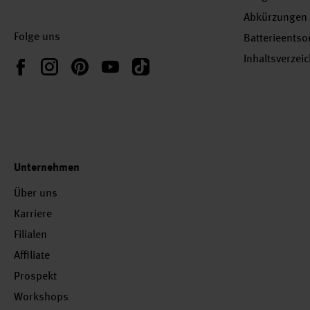
Abkürzungen
Folge uns
Batterieents
Inhaltsverzei
Instagram
Pinterest
YouTube
TikTok
Facebook
Unternehmen
Über uns
Karriere
Filialen
Affiliate
Prospekt
Workshops