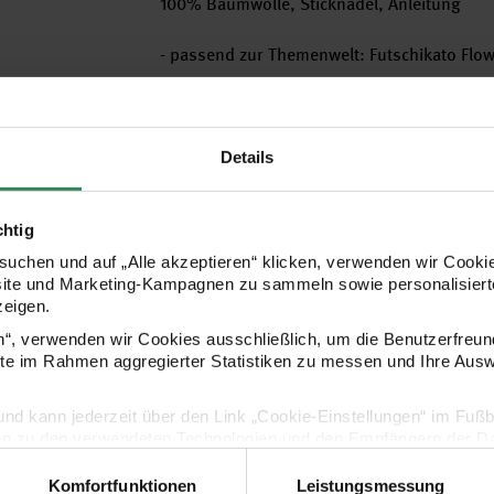
100% Baumwolle, Sticknadel, Anleitung
- passend zur Themenwelt: Futschikato Flo
Hersteller
Details
chtig
uchen und auf „Alle akzeptieren“ klicken, verwenden wir Cookie
site und Marketing-Kampagnen zu sammeln sowie personalisierte
zeigen.
en“, verwenden wir Cookies ausschließlich, um die Benutzerfreun
ite im Rahmen aggregierter Statistiken zu messen und Ihre Aus
lig und kann jederzeit über den Link „Cookie-Einstellungen“ im Fuß
Kaufempfehlung
en zu den verwendeten Technologien und den Empfängern der Dat
Komfortfunktionen
Leistungsmessung