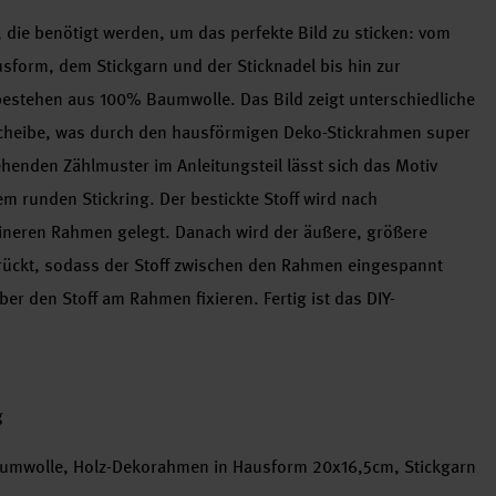
n, die benötigt werden, um das perfekte Bild zu sticken: vom
sform, dem Stickgarn und der Sticknadel bis hin zur
 bestehen aus 100% Baumwolle. Das Bild zeigt unterschiedliche
scheibe, was durch den hausförmigen Deko-Stickrahmen super
ehenden Zählmuster im Anleitungsteil lässt sich das Motiv
m runden Stickring. Der bestickte Stoff wird nach
leineren Rahmen gelegt. Danach wird der äußere, größere
drückt, sodass der Stoff zwischen den Rahmen eingespannt
er den Stoff am Rahmen fixieren. Fertig ist das DIY-
g
 Baumwolle, Holz-Dekorahmen in Hausform 20x16,5cm, Stickgarn