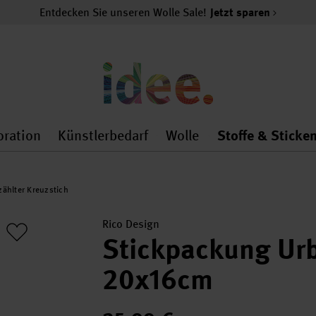
Entdecken Sie unseren Wolle Sale!
Jetzt sparen
oration
Künstlerbedarf
Wolle
Stoffe & Sticke
nMenu
al.openMenu
 general.openMenu
Dekoration general.openMenu
Künstlerbedarf general.
Wolle general.o
ählter Kreuzstich
Rico Design
Stickpackung Urb
20x16cm