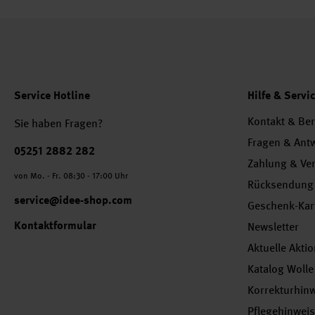
Service Hotline
Hilfe & Servi
Kontakt & Be
Sie haben Fragen?
Fragen & Ant
Telefonnummer
05251 2882 282
Zahlung & Ve
von Mo. - Fr. 08:30 - 17:00 Uhr
Rücksendung
service@idee-shop.com
Geschenk-Kar
Kontaktformular
Newsletter
Aktuelle Akti
Katalog Wolle
Korrekturhin
Pflegehinwei