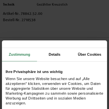
Technik
Gezählter Kreuzstich
Artikel-Nr.
78842.52.00
Bestell-Nr.
2718538
Produktbeschreibung
Zustimmung
Details
Über Cookies
Erstellen Sie schöne Stickbilder mit unseren Stickpackungen.
Hier ist alles enthalten, was Sie für die bezaubernden Motive
benötigen. So macht Handarbeit Spaß!
Ihre Privatsphäre ist uns wichtig
Wenn Sie unsere Website besuchen und auf „Alle
akzeptieren“ klicken, verwenden wir Cookies, um Daten
•
Packung mit Dekostiefel, Stickgarn und Nadel
für aggregierte Statistiken über unsere Website und
•
inklusive Anleitung
Marketing-Kampagnen zu sammeln sowie personalisierte
Werbung auf Drittseiten und in sozialen Medien
•
Material: 100% Leinen, 11-fädig
anzuzeigen.
•
Maße: 19,5x27cm