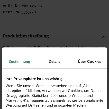
Artikel-Nr.
99001.84.56
Bestell-Nr.
3355770
Produktbeschreibung
Selbst gebastelte Weihnachtskarten sind für jeden etwas
ganz Besonderes. Mit dem weihnachtlichen Stempelmotiv
Zustimmung
Details
Über Cookies
verleihen Sie Gruß- und Einladungskarten zu Weihnachten
eine ganz persönliche Note! Auch Tischkarten sowie
Geschenkanhänger können Sie mit dem Spruch „Merry
Ihre Privatsphäre ist uns wichtig
Christmas“ versehen oder Geschenkschachteln bestempeln
Wenn Sie unsere Website besuchen und auf „Alle
akzeptieren“ klicken, verwenden wir Cookies, um Daten
um eine schöne, individuelle Geschenkverpackung zu
für aggregierte Statistiken über unsere Website und
gestalten. Auch zum Basteln und Verschönern eines
Marketing-Kampagnen zu sammeln sowie personalisierte
Werbung auf Drittseiten und in sozialen Medien
Adventskalenders eignet sich der Holzstempel wunderbar.