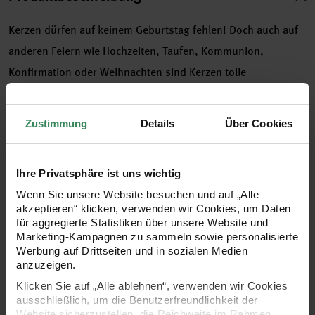
Kerzen dürfen auf keinem Geburtstag fehlen! Doch auch auf
anderen Feiern wie Hochzeiten, Taufen, Kommunion,
Konfirmation oder Weihnachten sind Kerzen tolle
Stimmungsmacher. Sie eignen sich auch ganzjährig als
Dekorationselement. Die breite Auswahl an unterschiedlichen
Zustimmung
Details
Über Cookies
Farben greift viele verschiedene Wohnstile ab. Die besondere
Silhouette macht die Kerzen zu einem echten Hingucker in
Ihre Privatsphäre ist uns wichtig
jedem Raum. Die Kerzen machen sich nicht nur im
Wenn Sie unsere Website besuchen und auf „Alle
Kerzenhalter gut, sondern können auch super im Sand in
akzeptieren“ klicken, verwenden wir Cookies, um Daten
einer Schale präsentiert werden. Sie haben einen
für aggregierte Statistiken über unsere Website und
Marketing-Kampagnen zu sammeln sowie personalisierte
Durchmesser von 1,2 cm und sind ca. 10 cm hoch.
Werbung auf Drittseiten und in sozialen Medien
anzuzeigen.
Klicken Sie auf „Alle ablehnen“, verwenden wir Cookies
- Spiralkerzen in aufeinander abgestimmten Farben
ausschließlich, um die Benutzerfreundlichkeit der
Website sicherzustellen, die Reichweite im Rahmen