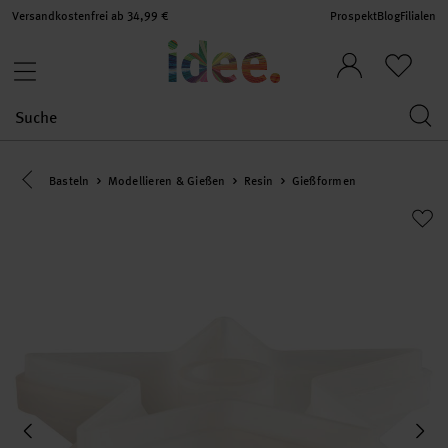
Versandkostenfrei ab 34,99 €
Prospekt
Blog
Filialen
Eine Kategorie zurück navigieren
Basteln
Modellieren & Gießen
Resin
Gießformen