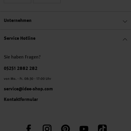
Unternehmen
Service Hotline
Sie haben Fragen?
Telefonnummer
05251 2882 282
von Mo. - Fr. 08:30 - 17:00 Uhr
service@idee-shop.com
Kontaktformular
Facebook
Instagram
Pinterest
YouTube
TikTok