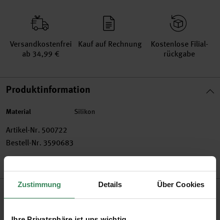
Versand­kosten­frei
Kauf auf Rechnung
Kosten­lose Filial­
ab 34,99 €
rückgabe
Produktinformation
Material
Silikon
Artikel-Nr.
500722
Bestell-Nr.
3590683
Zustimmung
Details
Über Cookies
Produktbeschreibung
Mit dieser praktischen Silikon Gießform gelingt das
Ihre Privatsphäre ist uns wichtig