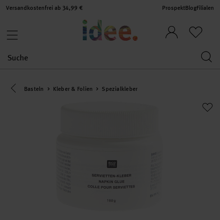
Versandkostenfrei ab 34,99 €
Prospekt
Blog
Filialen
Eine Kategorie zurück navigieren
Basteln
Kleber & Folien
Spezialkleber