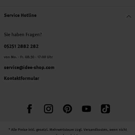
Service Hotline
Sie haben Fragen?
Telefonnummer
05251 2882 282
von Mo. - Fr. 08:30 - 17:00 Uhr
service@idee-shop.com
Kontaktformular
Facebook
Instagram
Pinterest
YouTube
TikTok
* Alle Preise inkl. gesetzl. Mehrwertsteuer zzgl.
Versandkosten
, wenn nicht