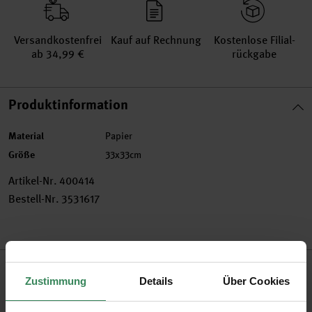
Versand­kosten­frei
Kauf auf Rechnung
Kosten­lose Filial­
ab 34,99 €
rückgabe
Produktinformation
Material
Papier
Größe
33x33cm
Artikel-Nr.
400414
Bestell-Nr.
3531617
Produktbeschreibung
Zustimmung
Details
Über Cookies
Mit den schönen Servietten der Themenwelt Christmas