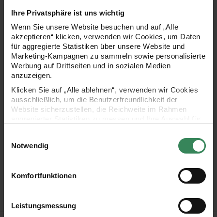
Rocks! krönen Sie die Tischdekoration Ihrer Party oder
Ihre Privatsphäre ist uns wichtig
Familienfeier. Das festliche Design lässt sich super mit
Wenn Sie unsere Website besuchen und auf „Alle
anderen Produkten aus der Themenreihe kombinieren und
akzeptieren“ klicken, verwenden wir Cookies, um Daten
für aggregierte Statistiken über unsere Website und
wird so zu einem echten Hingucker.
Marketing-Kampagnen zu sammeln sowie personalisierte
Werbung auf Drittseiten und in sozialen Medien
anzuzeigen.
- weihnachtliche Serviette mit Herzen aus rot-weißen
Klicken Sie auf „Alle ablehnen“, verwenden wir Cookies
ausschließlich, um die Benutzerfreundlichkeit der
Zuckerstangen
Website sicherzustellen, die Reichweite im Rahmen
aggregierter Statistiken zu messen und Ihre Auswahl für
- Design: Christmas Rocks!
zukünftige Besuche zu speichern.
Einwilligungsauswahl
Ihre Einwilligung ist freiwillig und kann jederzeit über den
- Maße: 33x33cm
Notwendig
Link „Cookie-Einstellungen“ im Fußbereich der Seite
widerrufen werden. Weitere Informationen zu den
- Inhalt: 20 Stück
verwendeten Technologien und den Empfängern der
Komfortfunktionen
Daten finden Sie in unserer Datenschutzerklärung.
- 3-lagig
Impressum
Datenschutz
Vertrag widerrufen
Leistungsmessung