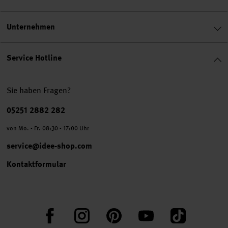
Unternehmen
Service Hotline
Sie haben Fragen?
Telefonnummer
05251 2882 282
von Mo. - Fr. 08:30 - 17:00 Uhr
service@idee-shop.com
Kontaktformular
Facebook
Instagram
Pinterest
YouTube
TikTok