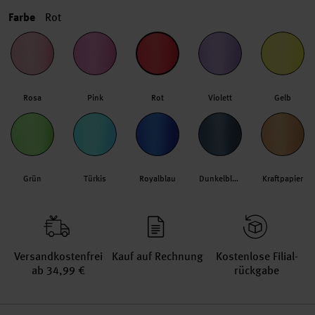
Farbe
Rot
Rosa
Pink
Rot
Violett
Gelb
Grün
Türkis
Royalblau
Dunkelblau
Kraftpapier
Versand­kosten­frei
Kauf auf Rechnung
Kosten­lose Filial­
ab 34,99 €
rückgabe