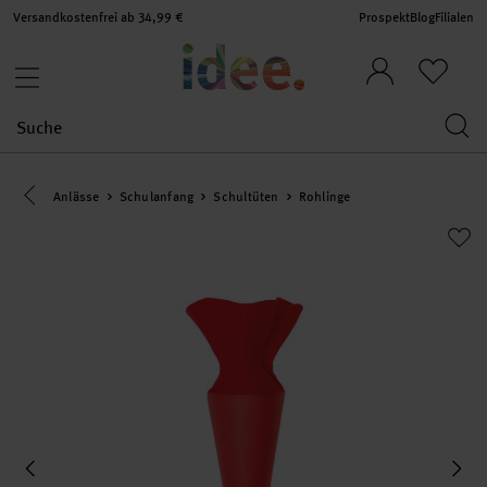
Versandkostenfrei ab 34,99 €
Prospekt
Blog
Filialen
Eine Kategorie zurück navigieren
Anlässe
Schulanfang
Schultüten
Rohlinge