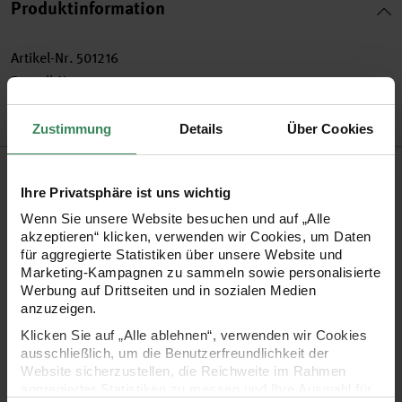
Produktinformation
Artikel-Nr.
501216
Bestell-Nr.
3710272
Zustimmung
Details
Über Cookies
Produktbeschreibung
Ihre Privatsphäre ist uns wichtig
Dieser Schultüten-Rohling mit einer Höhe von 35 cm bietet
Wenn Sie unsere Website besuchen und auf „Alle
akzeptieren“ klicken, verwenden wir Cookies, um Daten
die perfekte Grundlage für individuelle Bastelideen. Aus
für aggregierte Statistiken über unsere Website und
festem Karton gefertigt, überzeugt er durch Stabilität und
Marketing-Kampagnen zu sammeln sowie personalisierte
Werbung auf Drittseiten und in sozialen Medien
Langlebigkeit – ideal für vielseitige
anzuzeigen.
Gestaltungsmöglichkeiten. Der Filzverschluss verleiht der
Klicken Sie auf „Alle ablehnen“, verwenden wir Cookies
Schultüte eine hochwertige und charmante Note. Dank ihrer
ausschließlich, um die Benutzerfreundlichkeit der
Website sicherzustellen, die Reichweite im Rahmen
praktischen Größe eignet sich die Mini-Bastelschultüte
aggregierter Statistiken zu messen und Ihre Auswahl für
hervorragend für persönliche Verzierungen, sei es für