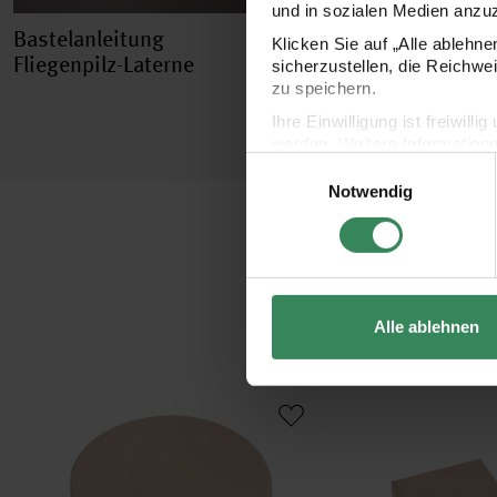
und in sozialen Medien anzu
Bastelanleitung
Klicken Sie auf „Alle ablehn
Fliegenpilz-Laterne
sicherzustellen, die Reichwe
zu speichern.
Ihre Einwilligung ist freiwil
werden. Weitere Information
Einwilligungsauswahl
Datenschutzerklärung.
Notwendig
Impressum
Datenschutz
Alle ablehnen
Rundbox natur
Quadratbox natur