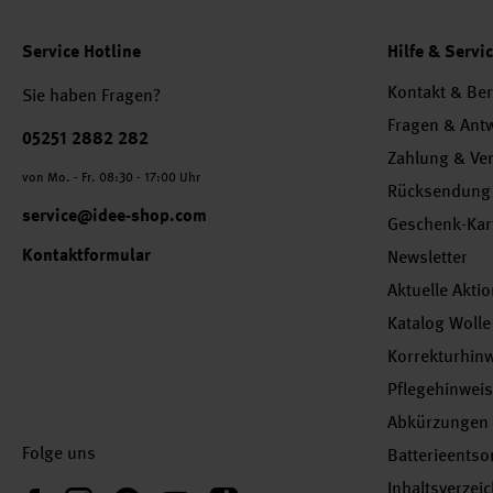
Service Hotline
Hilfe & Servi
Kontakt & Be
Sie haben Fragen?
Fragen & Ant
Telefonnummer
05251 2882 282
Zahlung & Ve
von Mo. - Fr. 08:30 - 17:00 Uhr
Rücksendung
service@idee-shop.com
Geschenk-Kar
Kontaktformular
Newsletter
Aktuelle Akti
Katalog Wolle
Korrekturhin
Pflegehinwei
Abkürzungen
Folge uns
Batterieents
Inhaltsverzei
Instagram
Pinterest
YouTube
TikTok