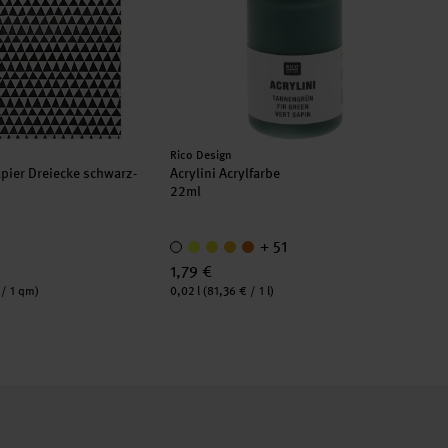
Hersteller:
Rico Design
pier Dreiecke schwarz-
Acrylini Acrylfarbe
22ml
+ 51
1,79 €
Inhalt:
 / 1 qm)
0,02 l
(81,36 € / 1 l)