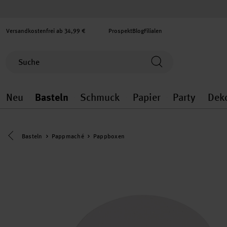
Versandkostenfrei ab 34,99 €
Prospekt
Blog
Filialen
Neu
Basteln
Schmuck
Papier
Party
Dek
Neu general.openMenu
Basteln general.openMenu
Schmuck general.ope
Papier gener
Party
Eine Kategorie zurück navigieren
Basteln
Pappmaché
Pappboxen