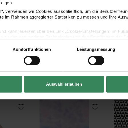
zeigen.
en“, verwenden wir Cookies ausschließlich, um die Benutzerfreun
ite im Rahmen aggregierter Statistiken zu messen und Ihre Aus
lig und kann jederzeit über den Link „Cookie-Einstellungen“ im Fuß
en zu den verwendeten Technologien und den Empfängern der Dat
Komfortfunktionen
Leistungsmessung
Vertrag widerrufen
Kaufempfehlung
Auswahl erlauben
Paper Poetry Paper Patch Papier blau-violett 30x
Paper Patch 