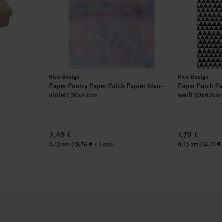
Hersteller:
Hersteller:
Rico Design
Rico Design
Paper Poetry Paper Patch Papier blau-
Paper Patch Pa
violett 30x42cm
weiß 30x42cm
2,49 €
1,79 €
Inhalt:
Inhalt:
0,13 qm
(19,76 € / 1 qm)
0,13 qm
(14,21 €