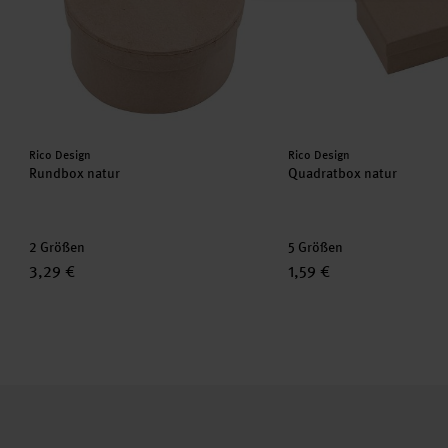
Hersteller:
Hersteller:
Rico Design
Rico Design
Rundbox natur
Quadratbox natur
2 Größen
5 Größen
3,29 €
1,59 €