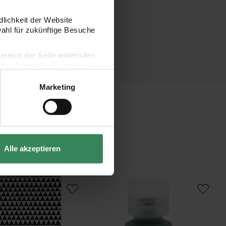
dlichkeit der Website
wahl für zukünftige Besuche
bereich der Seite widerrufen
en finden Sie in unserer
Marketing
Alle akzeptieren
42cm
Papier Dreiecke schwarz-weiß 30x42cm
Acrylini Acrylfarbe