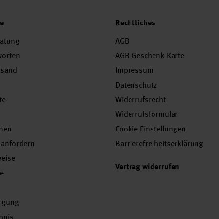
ce
Rechtliches
ratung
AGB
worten
AGB Geschenk-Karte
rsand
Impressum
Datenschutz
te
Widerrufsrecht
Widerrufsformular
onen
Cookie Einstellungen
 anfordern
Barrierefreiheitserklärung
weise
Vertrag widerrufen
se
orgung
chnis