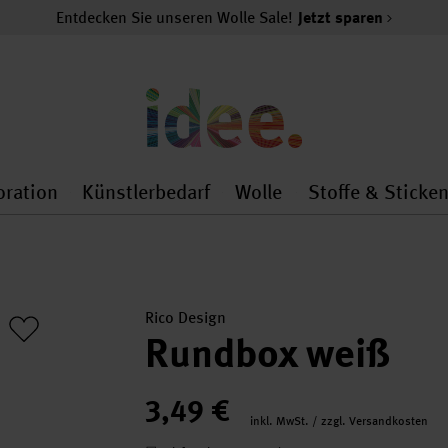
Entdecken Sie unseren Wolle Sale!
Jetzt sparen
oration
Künstlerbedarf
Wolle
Stoffe & Sticke
nMenu
al.openMenu
 general.openMenu
Dekoration general.openMenu
Künstlerbedarf general.
Wolle general.o
Rico Design
Rundbox weiß
3,49 €
inkl. MwSt. / zzgl. Versandkosten