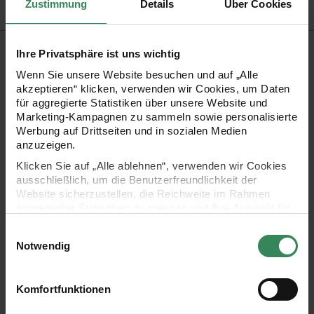
Zustimmung
Details
Über Cookies
Produktbeschreibung
Ihre Privatsphäre ist uns wichtig
Wenn Sie unsere Website besuchen und auf „Alle
Geschenken, Karten oder der Tischdekoration das gewisse
akzeptieren“ klicken, verwenden wir Cookies, um Daten
Etwas verleihen, gelingt mit den Röschen auf Klammer super
für aggregierte Statistiken über unsere Website und
Marketing-Kampagnen zu sammeln sowie personalisierte
einfach. Die Röschen setzen bezaubernde Akzente und
Werbung auf Drittseiten und in sozialen Medien
sorgen für eine edle Note. Durch die Klammer kann man sie
anzuzeigen.
schnell und einfach überall anbringen. Ihre vielseitige
Klicken Sie auf „Alle ablehnen“, verwenden wir Cookies
ausschließlich, um die Benutzerfreundlichkeit der
Einsetzbarkeit macht sie zum perfekten Accessoire für
Website sicherzustellen, die Reichweite im Rahmen
feierliche Anlässe.
aggregierter Statistiken zu messen und Ihre Auswahl für
zukünftige Besuche zu speichern.
Einwilligungsauswahl
Ihre Einwilligung ist freiwillig und kann jederzeit über den
Notwendig
Link „Cookie-Einstellungen“ im Fußbereich der Seite
- ideal zum Dekorieren und Basteln
widerrufen werden. Weitere Informationen zu den
verwendeten Technologien und den Empfängern der
Komfortfunktionen
- Maße: 2,5x3cm
Daten finden Sie in unserer Datenschutzerklärung.