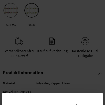
Bunt Mix
Weiß
Versand­kosten­frei
Kauf auf Rechnung
Kosten­lose Filial­
ab 34,99 €
rückgabe
Produktinformation
Material
Polyester, Pappel, Eisen
Artikel-Nr.
701213
Bestell-Nr.
3646410