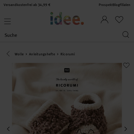
Versandkostenfrei ab 34,99 €
Prospekt
Blog
Filialen
Eine Kategorie zurück navigieren
Wolle
Anleitungshefte
Ricorumi