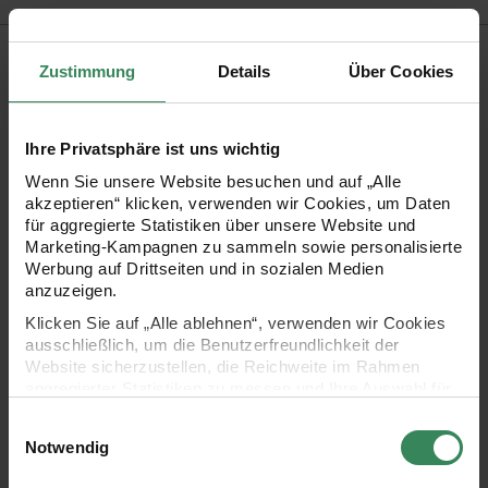
Produktbeschreibung
Zustimmung
Details
Über Cookies
In unserem Ricorumi Heft „Baby Booties“ zeigen wir süße
Schühchen für Babys und Kleinkinder.
Ihre Privatsphäre ist uns wichtig
Die detailverliebten, figürlichen Booties gibt es in neun
Wenn Sie unsere Website besuchen und auf „Alle
verschiedenen Designs, thematisch passend für jede
akzeptieren“ klicken, verwenden wir Cookies, um Daten
für aggregierte Statistiken über unsere Website und
Jahreszeit. Einige Designs wie Hase und Biene gibt es als
Marketing-Kampagnen zu sammeln sowie personalisierte
kleine Sandalen, Igel und Fuchs werden beispielsweise in
Werbung auf Drittseiten und in sozialen Medien
anzuzeigen.
Form von kleinen Stiefelchen gehäkelt.
Klicken Sie auf „Alle ablehnen“, verwenden wir Cookies
Mit den leicht verständlichen Anleitungen und detaillierten
ausschließlich, um die Benutzerfreundlichkeit der
Abbildungen lassen
Website sicherzustellen, die Reichweite im Rahmen
aggregierter Statistiken zu messen und Ihre Auswahl für
sich alle Modelle wie immer ganz leicht nachhäkeln.
zukünftige Besuche zu speichern.
Einwilligungsauswahl
Ihre Einwilligung ist freiwillig und kann jederzeit über den
Notwendig
Link „Cookie-Einstellungen“ im Fußbereich der Seite
widerrufen werden. Weitere Informationen zu den