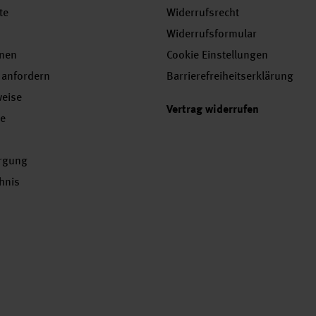
te
Widerrufsrecht
Widerrufsformular
onen
Cookie Einstellungen
 anfordern
Barrierefreiheitserklärung
weise
Vertrag widerrufen
se
orgung
chnis