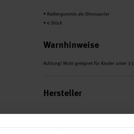
•
Radiergummis als Dinosaurier
•
6 Stück
Warnhinweise
Achtung! Nicht geeignet für Kinder unter 3 J
Hersteller