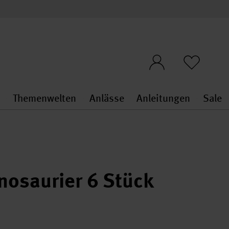
n
Themenwelten
Anlässe
Anleitungen
Sale
openMenu
penMenu
Stoffe & Sticken general.openMenu
Themenwelten general.openMen
Anlässe general.ope
Anleit
S
osaurier 6 Stück