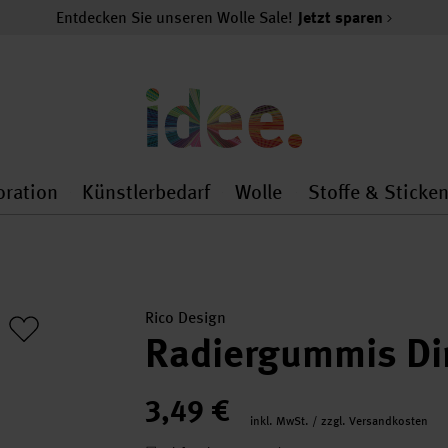
Entdecken Sie unseren Wolle Sale!
Jetzt sparen
oration
Künstlerbedarf
Wolle
Stoffe & Sticke
nMenu
al.openMenu
 general.openMenu
Dekoration general.openMenu
Künstlerbedarf general.
Wolle general.o
Rico Design
Radiergummis Din
3,49 €
inkl. MwSt. / zzgl. Versandkosten