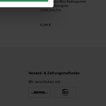
Radiergummis modern mix
Paper Poetry Mini-Radiergummi
Kleeblatt Neongrün
2,5x2,5x0,7cm
0,99 €
Versand- & Zahlungsmethoden
Wir verschicken mit