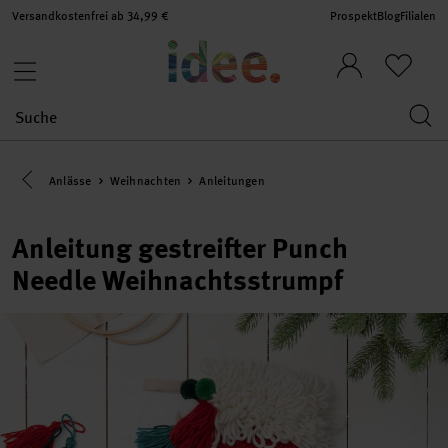
Versandkostenfrei ab 34,99 €
Prospekt
Blog
Filialen
Eine Kategorie zurück navigieren
Anlässe
Weihnachten
Anleitungen
Anleitung gestreifter Punch
Needle Weihnachtsstrumpf