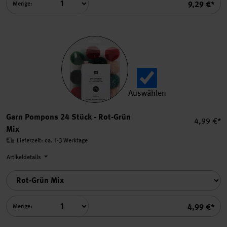
Summe
9,29 €*
Menge:
Auswählen
Garn Pompons 24 Stück aus
Garn Pompons 24 Stück - Rot-Grün
Einzelpre
4,99 €*
Mix
Lieferzeit: ca. 1-3 Werktage
Artikeldetails
Summe
4,99 €*
Menge: