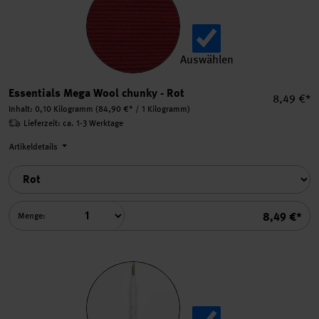
Auswählen
Essentials Mega Wool chun
Essentials Mega Wool chunky - Rot
Einzelpre
8,49 €*
Inhalt:
0,10 Kilogramm
(84,90 €* / 1 Kilogramm)
Lieferzeit: ca. 1-3 Werktage
Artikeldetails
Summe
8,49 €*
Menge: