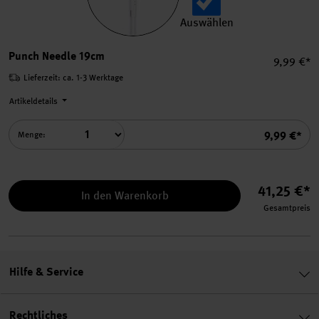
Auswählen
Punch Needle 19cm auswähl
Punch Needle 19cm
Einzelpre
9,99 €*
Lieferzeit: ca. 1-3 Werktage
Artikeldetails
Summe
9,99 €*
Menge:
41,25 €*
In den Warenkorb
Gesamtpreis
Hilfe & Service
Rechtliches