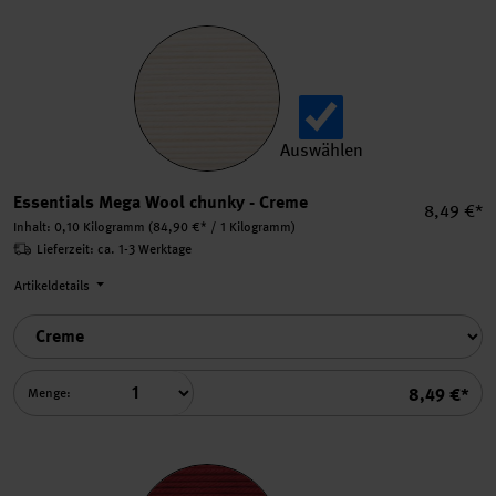
Auswählen
Essentials Mega Wool chun
Essentials Mega Wool chunky - Creme
Einzelpre
8,49 €*
Inhalt:
0,10 Kilogramm
(84,90 €* / 1 Kilogramm)
Lieferzeit: ca. 1-3 Werktage
Artikeldetails
Summe
8,49 €*
Menge: