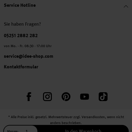
Service Hotline
Sie haben Fragen?
Telefonnummer
05251 2882 282
von Mo. - Fr. 08:30 - 17:00 Uhr
service@idee-shop.com
Kontaktformular
Facebook
Instagram
Pinterest
YouTube
TikTok
* Alle Preise inkl. gesetzl. Mehrwertsteuer zzgl.
Versandkosten
, wenn nicht
anders beschrieben.
** Jede:r Abonnent:in erhält bei erstmaliger Anmeldung für unseren Newsletter
In den Warenkorb
Menge: