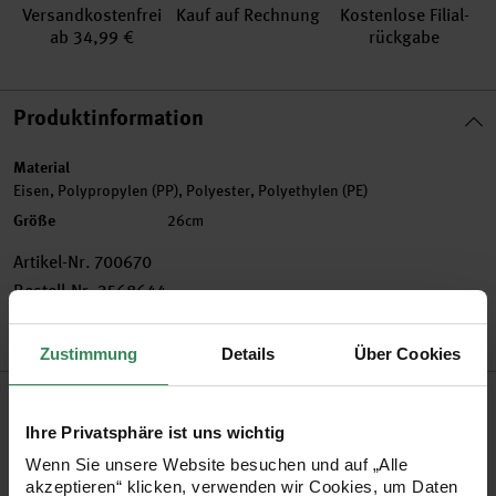
Versand­kosten­frei
Kauf auf Rechnung
Kosten­lose Filial­
ab 34,99 €
rückgabe
Produktinformation
Material
Eisen, Polypropylen (PP), Polyester, Polyethylen (PE)
Größe
26cm
Artikel-Nr.
700670
Bestell-Nr.
3568644
Zustimmung
Details
Über Cookies
Produktbeschreibung
Ihre Privatsphäre ist uns wichtig
Der Picker mit verschiedenen Herzen eignet sich
Wenn Sie unsere Website besuchen und auf „Alle
hervorragend zum Dekorieren von Vasen, Gestecken
akzeptieren“ klicken, verwenden wir Cookies, um Daten