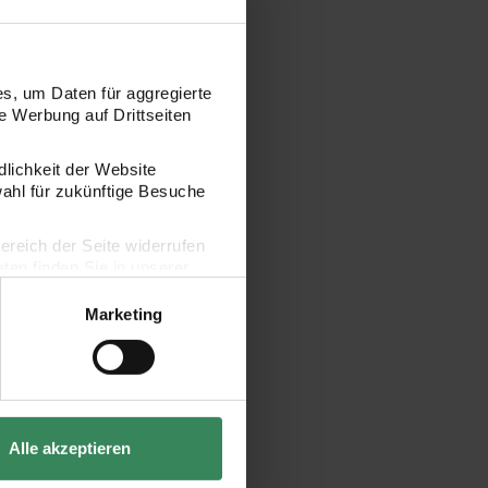
s, um Daten für aggregierte
 Werbung auf Drittseiten
dlichkeit der Website
 Partyhüte Happy New Year silber/gold 15x24cm 6 Stück
wahl für zukünftige Besuche
bereich der Seite widerrufen
en finden Sie in unserer
Marketing
Alle akzeptieren
Partyhüte Happy New Year
5x24cm 6 Stück