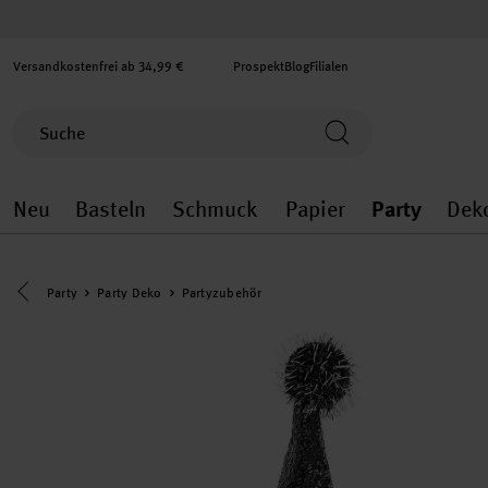
Versandkostenfrei ab 34,99 €
Prospekt
Blog
Filialen
Neu
Basteln
Schmuck
Papier
Party
Dek
Neu general.openMenu
Basteln general.openMenu
Schmuck general.ope
Papier gener
Party
Eine Kategorie zurück navigieren
Party
Party Deko
Partyzubehör