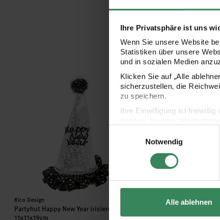
Ihre Privatsphäre ist uns wi
Wenn Sie unsere Website bes
Statistiken über unsere Web
und in sozialen Medien anzu
Klicken Sie auf „Alle ablehn
Partyhut Happy New Year irisierend 11x11x19cm
Haarreifen Happy New Y
sicherzustellen, die Reichwe
zu speichern.
Ihre Einwilligung ist freiwil
werden. Weitere Information
Einwilligungsauswahl
Datenschutzerklärung.
Notwendig
Impressum
Datenschutz
Hersteller:
Hersteller:
Rico Design
Rico Design
Alle ablehnen
Partyhut Happy New Year irisierend
Haarreifen Happy New Year
11x11x19cm