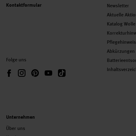
Kontaktformular
Newsletter
Aktuelle Akti
Katalog Wolle
Korrekturhin
Pflegehinwei
Abkürzungen
Folge uns
Batterieents
Inhaltsverzei
Instagram
Pinterest
YouTube
TikTok
Facebook
Unternehmen
Über uns