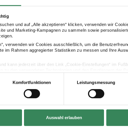
chtig
Kaufempfehlung
uchen und auf „Alle akzeptieren“ klicken, verwenden wir Cookie
site und Marketing-Kampagnen zu sammeln sowie personalisierte
zeigen.
en“, verwenden wir Cookies ausschließlich, um die Benutzerfreun
ear 6 Stück
Haarreif und Fliege Happy New Year Sterne bunt
Paper Poetry
ite im Rahmen aggregierter Statistiken zu messen und Ihre Aus
lig und kann jederzeit über den Link „Cookie-Einstellungen“ im Fuß
en zu den verwendeten Technologien und den Empfängern der Dat
Komfortfunktionen
Leistungsmessung
Vertrag widerrufen
Hersteller:
Hersteller:
Rico Design
Rico Design
Auswahl erlauben
 6 Stück
Haarreif und Fliege Happy New Year
Paper Poetry 
Sterne bunt
silber/gold 1