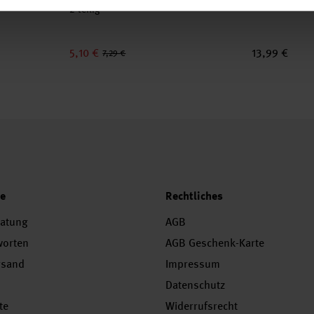
2-teilig
5,10 €
13,99 €
7,29 €
ce
Rechtliches
ratung
AGB
worten
AGB Geschenk-Karte
rsand
Impressum
Datenschutz
te
Widerrufsrecht