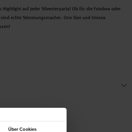
s Highlight auf jeder Silvesterparty! Ob für die Fotobox oder
es sind echte Stimmungsmacher. One Size und Unisex
ssen!
Über Cookies