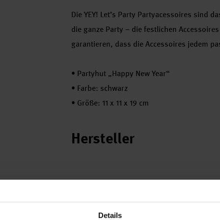
Die YEY! Let’s Party Partyacessoires sind da
die ganze Party – die festlichen Accessoir
garantieren, dass die Accessoires jedem pa
•
Partyhut „Happy New Year“
•
Farbe: schwarz
•
Größe: 11 x 11 x 19 cm
Hersteller
Details